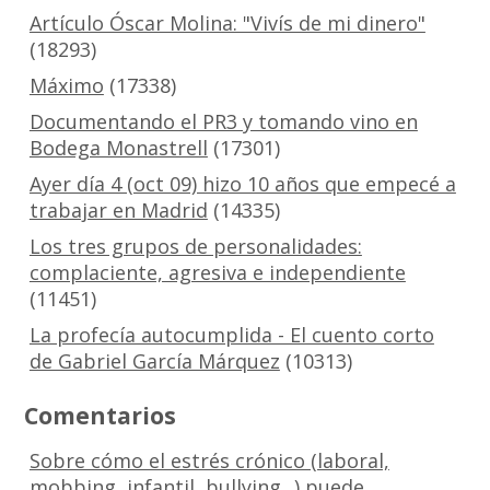
Artículo Óscar Molina: "Vivís de mi dinero"
(18293)
Máximo
(17338)
Documentando el PR3 y tomando vino en
Bodega Monastrell
(17301)
Ayer día 4 (oct 09) hizo 10 años que empecé a
trabajar en Madrid
(14335)
Los tres grupos de personalidades:
complaciente, agresiva e independiente
(11451)
La profecía autocumplida - El cuento corto
de Gabriel García Márquez
(10313)
Comentarios
Sobre cómo el estrés crónico (laboral,
mobbing, infantil, bullying...) puede