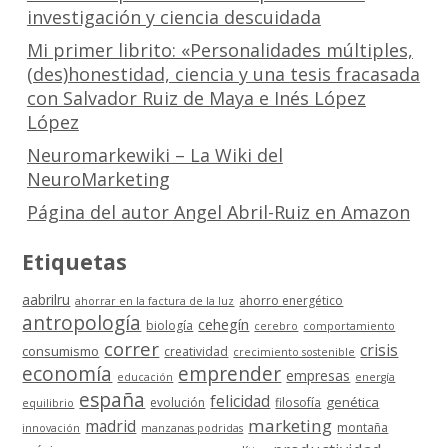
investigación y ciencia descuidada
Mi primer librito: «Personalidades múltiples,
(des)honestidad, ciencia y una tesis fracasada
con Salvador Ruiz de Maya e Inés López
López
Neuromarkewiki – La Wiki del
NeuroMarketing
Página del autor Angel Abril-Ruiz en Amazon
Etiquetas
aabrilru
ahorro energético
ahorrar en la factura de la luz
antropología
cehegín
biología
cerebro
comportamiento
correr
crisis
consumismo
creatividad
crecimiento sostenible
economía
emprender
empresas
educación
energía
españa
felicidad
genética
evolución
filosofía
equilibrio
marketing
madrid
montaña
innovación
manzanas podridas