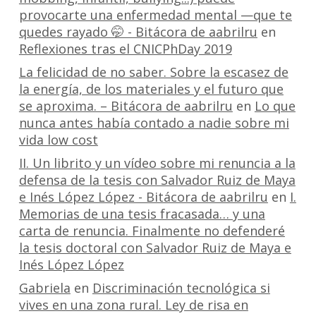
provocarte una enfermedad mental —que te
quedes rayado 🤭 - Bitácora de aabrilru
en
Reflexiones tras el CNICPhDay 2019
La felicidad de no saber. Sobre la escasez de
la energía, de los materiales y el futuro que
se aproxima. – Bitácora de aabrilru
en
Lo que
nunca antes había contado a nadie sobre mi
vida low cost
II. Un librito y un vídeo sobre mi renuncia a la
defensa de la tesis con Salvador Ruiz de Maya
e Inés López López - Bitácora de aabrilru
en
I.
Memorias de una tesis fracasada… y una
carta de renuncia. Finalmente no defenderé
la tesis doctoral con Salvador Ruiz de Maya e
Inés López López
Gabriela
en
Discriminación tecnológica si
vives en una zona rural. Ley de risa en