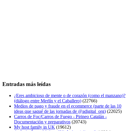
Entradas más leídas
¿Eres ambicioso de mente o de corazón (como el manzano)?
(diálogo entre Merlín y el Caballero)
(22766)
Medios de pago y fraude en el ecommerce (parte de las 10
ideas que saqué de las jornadas de @adigital_org)
(22025)
Carros de Foc/Carros de Fuego - Pirineo Catalán -
Documentación y preparativos
(20743)
My host family in UK
(19612)