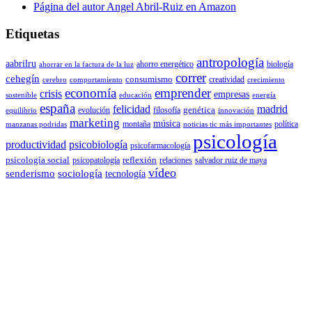
Página del autor Angel Abril-Ruiz en Amazon
Etiquetas
antropología
aabrilru
ahorro energético
biología
ahorrar en la factura de la luz
correr
cehegín
consumismo
creatividad
cerebro
comportamiento
crecimiento
economía
emprender
crisis
empresas
sostenible
educación
energía
españa
felicidad
madrid
genética
evolución
filosofía
equilibrio
innovación
marketing
música
montaña
política
manzanas podridas
noticias tic más importantes
psicología
productividad
psicobiología
psicofarmacología
psicología social
reflexión
psicopatología
relaciones
salvador ruiz de maya
vídeo
senderismo
sociología
tecnología