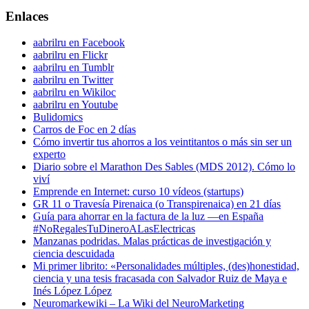
Enlaces
aabrilru en Facebook
aabrilru en Flickr
aabrilru en Tumblr
aabrilru en Twitter
aabrilru en Wikiloc
aabrilru en Youtube
Bulidomics
Carros de Foc en 2 días
Cómo invertir tus ahorros a los veintitantos o más sin ser un
experto
Diario sobre el Marathon Des Sables (MDS 2012). Cómo lo
viví
Emprende en Internet: curso 10 vídeos (startups)
GR 11 o Travesía Pirenaica (o Transpirenaica) en 21 días
Guía para ahorrar en la factura de la luz —en España
#NoRegalesTuDineroALasElectricas
Manzanas podridas. Malas prácticas de investigación y
ciencia descuidada
Mi primer librito: «Personalidades múltiples, (des)honestidad,
ciencia y una tesis fracasada con Salvador Ruiz de Maya e
Inés López López
Neuromarkewiki – La Wiki del NeuroMarketing