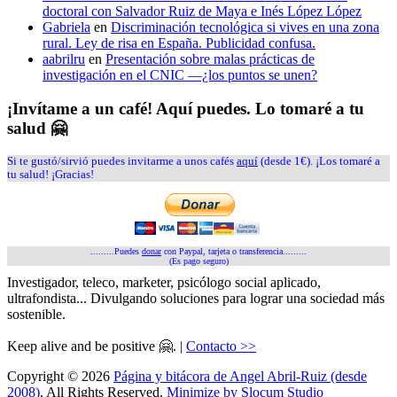
doctoral con Salvador Ruiz de Maya e Inés López López
Gabriela
en
Discriminación tecnológica si vives en una zona
rural. Ley de risa en España. Publicidad confusa.
aabrilru
en
Presentación sobre malas prácticas de
investigación en el CNIC —¿los puntos se unen?
¡Invítame a un café! Aquí puedes. Lo tomaré a tu
salud 🤗
Si te gustó/sirvió puedes invitarme a unos cafés
aquí
(desde 1€). ¡Los tomaré a
tu salud! ¡Gracias!
.........Puedes
donar
con Paypal, tarjeta o transferencia.........
(Es pago seguro)
Investigador, teleco, marketer, psicólogo social aplicado,
ultrafondista... Divulgando soluciones para lograr una sociedad más
sostenible.
Keep alive and be positive 🤗. |
Contacto >>
Copyright © 2026
Página y bitácora de Angel Abril-Ruiz (desde
2008)
. All Rights Reserved.
Minimize by Slocum Studio