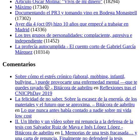
Artículo Óscar Molina: "Vivís de mi dinero"
(18294)
Máximo
(17340)
Documentando el PR3 y tomando vino en Bodega Monastrell
(17302)
Ayer día 4 (oct 09) hizo 10 años que empecé a trabajar en
Madrid
(14336)
Los tres grupos de personalidades: complaciente, agresiva e
independiente
(11452)
La profecía autocumplida - El cuento corto de Gabriel García
Márquez
(10314)
Comentarios
Sobre cómo el estrés crónico (laboral, mobbing, infantil,
bullying...) puede provocarte una enfermedad mental —que te
quedes rayado 🤭 - Bitácora de aabrilru
en
Reflexiones tras el
CNICPhDay 2019
La felicidad de no saber. Sobre la escasez de la energía, de los
materiales y el futuro que se aproxima. – Bitácora de aabrilru
en
Lo que nunca antes había contado a nadie sobre mi vida
low cost
II. Un librito y un vídeo sobre mi renuncia a la defensa de la
tesis con Salvador Ruiz de Maya e Inés López López -
Bitácora de aabrilru
en
I. Memorias de una tesis fracasada… y
una carta de renuncia. Finalmente no defenderé la tesis