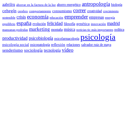
antropología
aabrilru
ahorro energético
biología
ahorrar en la factura de la luz
correr
cehegín
consumismo
creatividad
cerebro
comportamiento
crecimiento
economía
emprender
crisis
empresas
sostenible
educación
energía
españa
felicidad
madrid
genética
evolución
filosofía
equilibrio
innovación
marketing
música
montaña
política
manzanas podridas
noticias tic más importantes
psicología
productividad
psicobiología
psicofarmacología
psicología social
reflexión
psicopatología
relaciones
salvador ruiz de maya
vídeo
senderismo
sociología
tecnología