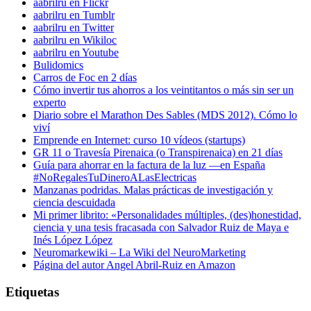
aabrilru en Flickr
aabrilru en Tumblr
aabrilru en Twitter
aabrilru en Wikiloc
aabrilru en Youtube
Bulidomics
Carros de Foc en 2 días
Cómo invertir tus ahorros a los veintitantos o más sin ser un
experto
Diario sobre el Marathon Des Sables (MDS 2012). Cómo lo
viví
Emprende en Internet: curso 10 vídeos (startups)
GR 11 o Travesía Pirenaica (o Transpirenaica) en 21 días
Guía para ahorrar en la factura de la luz —en España
#NoRegalesTuDineroALasElectricas
Manzanas podridas. Malas prácticas de investigación y
ciencia descuidada
Mi primer librito: «Personalidades múltiples, (des)honestidad,
ciencia y una tesis fracasada con Salvador Ruiz de Maya e
Inés López López
Neuromarkewiki – La Wiki del NeuroMarketing
Página del autor Angel Abril-Ruiz en Amazon
Etiquetas