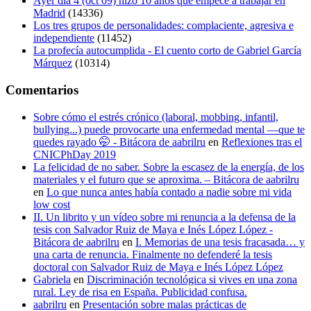
Ayer día 4 (oct 09) hizo 10 años que empecé a trabajar en
Madrid
(14336)
Los tres grupos de personalidades: complaciente, agresiva e
independiente
(11452)
La profecía autocumplida - El cuento corto de Gabriel García
Márquez
(10314)
Comentarios
Sobre cómo el estrés crónico (laboral, mobbing, infantil,
bullying...) puede provocarte una enfermedad mental —que te
quedes rayado 🤭 - Bitácora de aabrilru
en
Reflexiones tras el
CNICPhDay 2019
La felicidad de no saber. Sobre la escasez de la energía, de los
materiales y el futuro que se aproxima. – Bitácora de aabrilru
en
Lo que nunca antes había contado a nadie sobre mi vida
low cost
II. Un librito y un vídeo sobre mi renuncia a la defensa de la
tesis con Salvador Ruiz de Maya e Inés López López -
Bitácora de aabrilru
en
I. Memorias de una tesis fracasada… y
una carta de renuncia. Finalmente no defenderé la tesis
doctoral con Salvador Ruiz de Maya e Inés López López
Gabriela
en
Discriminación tecnológica si vives en una zona
rural. Ley de risa en España. Publicidad confusa.
aabrilru
en
Presentación sobre malas prácticas de