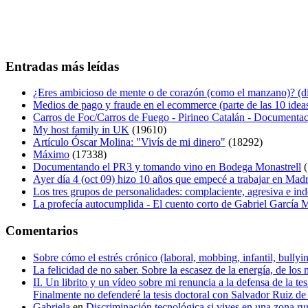
Entradas más leídas
¿Eres ambicioso de mente o de corazón (como el manzano)? (diá
Medios de pago y fraude en el ecommerce (parte de las 10 idea
Carros de Foc/Carros de Fuego - Pirineo Catalán - Documentac
My host family in UK
(19610)
Artículo Óscar Molina: "Vivís de mi dinero"
(18292)
Máximo
(17338)
Documentando el PR3 y tomando vino en Bodega Monastrell
(
Ayer día 4 (oct 09) hizo 10 años que empecé a trabajar en Mad
Los tres grupos de personalidades: complaciente, agresiva e in
La profecía autocumplida - El cuento corto de Gabriel García
Comentarios
Sobre cómo el estrés crónico (laboral, mobbing, infantil, bull
La felicidad de no saber. Sobre la escasez de la energía, de los 
II. Un librito y un vídeo sobre mi renuncia a la defensa de la 
Finalmente no defenderé la tesis doctoral con Salvador Ruiz 
Gabriela
en
Discriminación tecnológica si vives en una zona ru