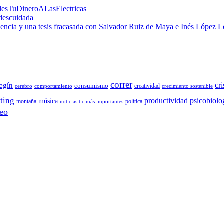
alesTuDineroALasElectricas
 descuidada
 ciencia y una tesis fracasada con Salvador Ruiz de Maya e Inés López 
correr
cri
egín
consumismo
creatividad
cerebro
comportamiento
crecimiento sostenible
ting
productividad
psicobiolo
música
montaña
política
noticias tic más importantes
eo