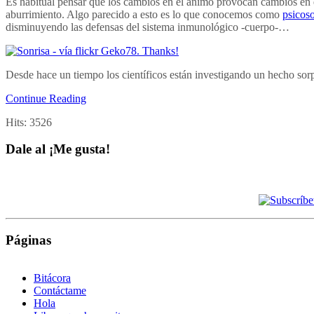
Es habitual pensar que los cambios en el ánimo provocan cambios en el
aburrimiento. Algo parecido a esto es lo que conocemos como
psicos
disminuyendo las defensas del sistema inmunológico -cuerpo-…
Desde hace un tiempo los científicos están investigando un hecho sorp
Continue Reading
Hits:
3526
Dale al ¡Me gusta!
Páginas
Bitácora
Contáctame
Hola