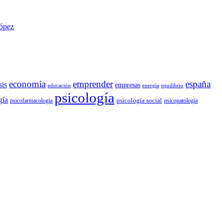
López
economía
emprender
españa
sis
empresas
educación
energía
equilibrio
psicología
gía
psicología social
psicofarmacología
psicopatología