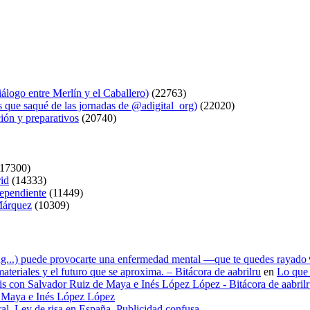
logo entre Merlín y el Caballero)
(22763)
s que saqué de las jornadas de @adigital_org)
(22020)
ión y preparativos
(20740)
17300)
rid
(14333)
dependiente
(11449)
 Márquez
(10309)
ying...) puede provocarte una enfermedad mental —que te quedes rayado 
materiales y el futuro que se aproxima. – Bitácora de aabrilru
en
Lo que 
tesis con Salvador Ruiz de Maya e Inés López López - Bitácora de aabril
de Maya e Inés López López
ral. Ley de risa en España. Publicidad confusa.