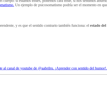
 cuerpo: si estamos tristes, ponemos cara triste, si nos sentimos aburr
omatismo.
Un ejemplo de psicosomatismo podría ser el momento en que u
rendente, y es que el sentido contrario también funciona: el
estado del