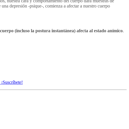
idos, nuestra cara y comportamiento del cuerpo dará muestras de
na depresión -psique-, comienza a afectar a nuestro cuerpo
 cuerpo (incluso la postura instantánea)
afecta al estado anímico
.