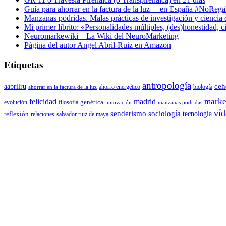
Guía para ahorrar en la factura de la luz —en España #NoReg
Manzanas podridas. Malas prácticas de investigación y ciencia
Mi primer librito: «Personalidades múltiples, (des)honestidad,
Neuromarkewiki – La Wiki del NeuroMarketing
Página del autor Angel Abril-Ruiz en Amazon
Etiquetas
antropología
aabrilru
ceh
ahorro energético
biología
ahorrar en la factura de la luz
marke
felicidad
madrid
genética
evolución
filosofía
innovación
manzanas podridas
víd
senderismo
sociología
tecnología
reflexión
relaciones
salvador ruiz de maya