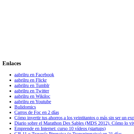
Enlaces
aabrilru en Facebook
aabrilru en Flickr
aabrilru en Tumblr
aabrilru en Twitter
aabrilru en Wikiloc
aabrilru en Youtube
Bulidomics
Carros de Foc en 2 días
Cómo invertir tus ahorros a los veintitantos o más sin ser un ex
Diario sobre el Marathon Des Sables (MDS 2012). Cómo lo vi
Emprende en Internet: curso 10 vídeos (startups)
GR 11 o Travesía Pirenaica (o Transpirenaica) en 21 días