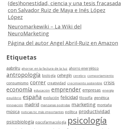
(des)honestidad, ciencia y una tesis fracasada
con Salvador Ruiz de Maya e Inés López
López
Neuromarkewiki – La Wiki del
NeuroMarketing
Página del autor Angel Abril-Ruiz en Amazon
Etiquetas
aabrilru
ahorro energético
ahorrar en la factura de la luz
antropología
cehegín
biología
cerebro
comportamiento
correr
crisis
consumismo
creatividad
crecimiento sostenible
economía
emprender
empresas
educación
energía
españa
felicidad
genética
evolución
filosofía
equilibrio
marketing
madrid
montaña
innovación
manzanas podridas
productividad
música
política
noticias tic más importantes
psicología
psicobiología
psicofarmacología