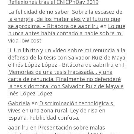
Reflexiones tras el CNICPhDay 2019
La felicidad de no saber. Sobre la escasez de
la energía, de los materiales y el futuro que
se aproxima. – Bitácora de aabrilru
en
Lo que
nunca antes había contado a nadie sobre mi
vida low cost
II. Un librito y un vídeo sobre mi renuncia a la
defensa de la tesis con Salvador Ruiz de Maya
e Inés López López - Bitácora de aabrilru
en
I.
Memorias de una tesis fracasada… y una
carta de renuncia. Finalmente no defenderé
la tesis doctoral con Salvador Ruiz de Maya e
Inés López López
Gabriela
en
Discriminación tecnológica si
vives en una zona rural. Ley de risa en
España. Publicidad confusa.
aabrilru
en
Presentación sobre malas