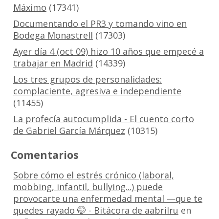
Máximo
(17341)
Documentando el PR3 y tomando vino en
Bodega Monastrell
(17303)
Ayer día 4 (oct 09) hizo 10 años que empecé a
trabajar en Madrid
(14339)
Los tres grupos de personalidades:
complaciente, agresiva e independiente
(11455)
La profecía autocumplida - El cuento corto
de Gabriel García Márquez
(10315)
Comentarios
Sobre cómo el estrés crónico (laboral,
mobbing, infantil, bullying...) puede
provocarte una enfermedad mental —que te
quedes rayado 🤭 - Bitácora de aabrilru
en