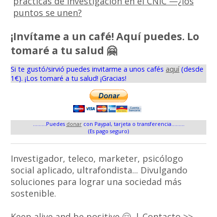
prácticas de investigación en el CNIC —¿los
puntos se unen?
¡Invítame a un café! Aquí puedes. Lo
tomaré a tu salud 🤗
Si te gustó/sirvió puedes invitarme a unos cafés
aquí
(desde
1€). ¡Los tomaré a tu salud! ¡Gracias!
.........Puedes
donar
con Paypal, tarjeta o transferencia.........
(Es pago seguro)
Investigador, teleco, marketer, psicólogo
social aplicado, ultrafondista... Divulgando
soluciones para lograr una sociedad más
sostenible.
Keep alive and be positive 🤗. |
Contacto >>