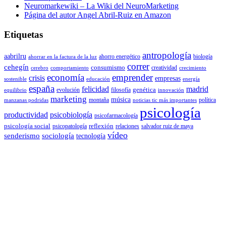
Neuromarkewiki – La Wiki del NeuroMarketing
Página del autor Angel Abril-Ruiz en Amazon
Etiquetas
antropología
aabrilru
ahorro energético
biología
ahorrar en la factura de la luz
correr
cehegín
consumismo
creatividad
cerebro
comportamiento
crecimiento
economía
emprender
crisis
empresas
sostenible
educación
energía
españa
felicidad
madrid
genética
evolución
filosofía
equilibrio
innovación
marketing
música
montaña
política
manzanas podridas
noticias tic más importantes
psicología
productividad
psicobiología
psicofarmacología
psicología social
reflexión
psicopatología
relaciones
salvador ruiz de maya
vídeo
senderismo
sociología
tecnología