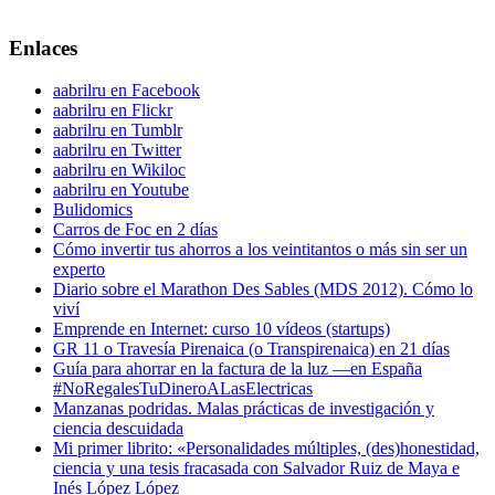
Enlaces
aabrilru en Facebook
aabrilru en Flickr
aabrilru en Tumblr
aabrilru en Twitter
aabrilru en Wikiloc
aabrilru en Youtube
Bulidomics
Carros de Foc en 2 días
Cómo invertir tus ahorros a los veintitantos o más sin ser un
experto
Diario sobre el Marathon Des Sables (MDS 2012). Cómo lo
viví
Emprende en Internet: curso 10 vídeos (startups)
GR 11 o Travesía Pirenaica (o Transpirenaica) en 21 días
Guía para ahorrar en la factura de la luz —en España
#NoRegalesTuDineroALasElectricas
Manzanas podridas. Malas prácticas de investigación y
ciencia descuidada
Mi primer librito: «Personalidades múltiples, (des)honestidad,
ciencia y una tesis fracasada con Salvador Ruiz de Maya e
Inés López López