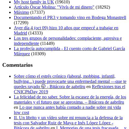
My host family in UK
(19610)
Artículo Óscar Molina: "Vivís de mi dinero"
(18292)
Máximo
(17337)
Documentando el PR3 y tomando vino en Bodega Monastrell
(17299)
Ayer día 4 (oct 09) hizo 10 años que empecé a trabajar en
Madrid
(14333)
Los tres grupos de personalidades: complaciente, agresiva e
independiente
(11449)
La profecía autocumplida - El cuento corto de Gabriel García
Márquez
(10309)
Comentarios
Sobre cómo el estrés crónico (laboral, mobbing, infantil,
bullying...) puede provocarte una enfermedad mental —que te
quedes rayado 🤭 - Bitácora de aabrilru
en
Reflexiones tras el
CNICPhDay 2019
La felicidad de no saber. Sobre la escasez de la energía, de los
materiales y el futuro que se aproxima. – Bitácora de aabrilru
en
Lo que nunca antes había contado a nadie sobre mi vida
low cost
II. Un librito y un vídeo sobre mi renuncia a la defensa de la
tesis con Salvador Ruiz de Maya e Inés López López -
Bitácora de aabrilru
en
I. Memorias de una tesis fracasada… y