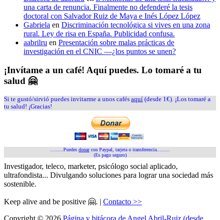
una carta de renuncia. Finalmente no defenderé la tesis
doctoral con Salvador Ruiz de Maya e Inés López López
Gabriela
en
Discriminación tecnológica si vives en una zona
rural. Ley de risa en España. Publicidad confusa.
aabrilru
en
Presentación sobre malas prácticas de
investigación en el CNIC —¿los puntos se unen?
¡Invítame a un café! Aquí puedes. Lo tomaré a tu
salud 🤗
Si te gustó/sirvió puedes invitarme a unos cafés
aquí
(desde 1€). ¡Los tomaré a
tu salud! ¡Gracias!
.........Puedes
donar
con Paypal, tarjeta o transferencia.........
(Es pago seguro)
Investigador, teleco, marketer, psicólogo social aplicado,
ultrafondista... Divulgando soluciones para lograr una sociedad más
sostenible.
Keep alive and be positive 🤗. |
Contacto >>
Copyright © 2026
Página y bitácora de Angel Abril-Ruiz (desde