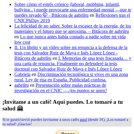
Sobre cómo el estrés crónico (laboral, mobbing, infantil,
bullying...) puede provocarte una enfermedad mental —que te
quedes rayado 🤭 - Bitácora de aabrilru
en
Reflexiones tras el
CNICPhDay 2019
La felicidad de no saber. Sobre la escasez de la energía, de los
materiales y el futuro que se aproxima. – Bitácora de aabrilru
en
Lo que nunca antes había contado a nadie sobre mi vida
low cost
II. Un librito y un vídeo sobre mi renuncia a la defensa de la
tesis con Salvador Ruiz de Maya e Inés López López -
Bitácora de aabrilru
en
I. Memorias de una tesis fracasada… y
una carta de renuncia. Finalmente no defenderé la tesis
doctoral con Salvador Ruiz de Maya e Inés López López
Gabriela
en
Discriminación tecnológica si vives en una zona
rural. Ley de risa en España. Publicidad confusa.
aabrilru
en
Presentación sobre malas prácticas de
investigación en el CNIC —¿los puntos se unen?
¡Invítame a un café! Aquí puedes. Lo tomaré a tu
salud 🤗
Si te gustó/sirvió puedes invitarme a unos cafés
aquí
(desde 1€). ¡Los tomaré a
tu salud! ¡Gracias!