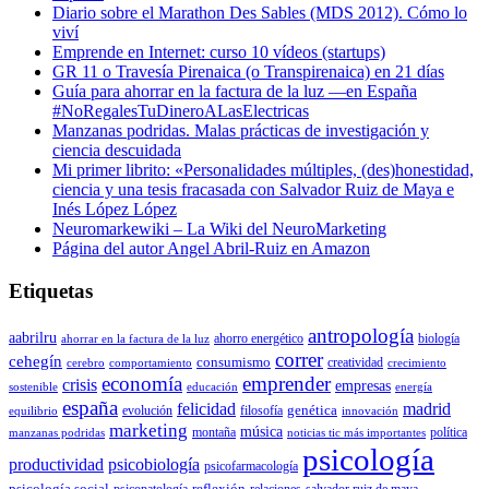
Diario sobre el Marathon Des Sables (MDS 2012). Cómo lo
viví
Emprende en Internet: curso 10 vídeos (startups)
GR 11 o Travesía Pirenaica (o Transpirenaica) en 21 días
Guía para ahorrar en la factura de la luz —en España
#NoRegalesTuDineroALasElectricas
Manzanas podridas. Malas prácticas de investigación y
ciencia descuidada
Mi primer librito: «Personalidades múltiples, (des)honestidad,
ciencia y una tesis fracasada con Salvador Ruiz de Maya e
Inés López López
Neuromarkewiki – La Wiki del NeuroMarketing
Página del autor Angel Abril-Ruiz en Amazon
Etiquetas
antropología
aabrilru
ahorro energético
biología
ahorrar en la factura de la luz
correr
cehegín
consumismo
creatividad
cerebro
comportamiento
crecimiento
economía
emprender
crisis
empresas
sostenible
educación
energía
españa
felicidad
madrid
genética
evolución
filosofía
equilibrio
innovación
marketing
música
montaña
política
manzanas podridas
noticias tic más importantes
psicología
productividad
psicobiología
psicofarmacología
psicología social
reflexión
psicopatología
relaciones
salvador ruiz de maya