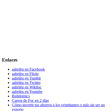
Enlaces
aabrilru en Facebook
aabrilru en Flickr
aabrilru en Tumblr
aabrilru en Twitter
aabrilru en Wikiloc
aabrilru en Youtube
Bulidomics
Carros de Foc en 2 días
Cómo invertir tus ahorros a los veintitantos o más sin ser un
experto