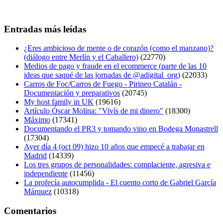
Entradas más leídas
¿Eres ambicioso de mente o de corazón (como el manzano)?
(diálogo entre Merlín y el Caballero)
(22770)
Medios de pago y fraude en el ecommerce (parte de las 10
ideas que saqué de las jornadas de @adigital_org)
(22033)
Carros de Foc/Carros de Fuego - Pirineo Catalán -
Documentación y preparativos
(20745)
My host family in UK
(19616)
Artículo Óscar Molina: "Vivís de mi dinero"
(18300)
Máximo
(17341)
Documentando el PR3 y tomando vino en Bodega Monastrell
(17304)
Ayer día 4 (oct 09) hizo 10 años que empecé a trabajar en
Madrid
(14339)
Los tres grupos de personalidades: complaciente, agresiva e
independiente
(11456)
La profecía autocumplida - El cuento corto de Gabriel García
Márquez
(10318)
Comentarios