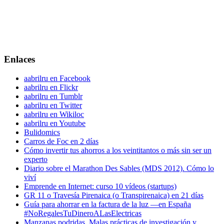
Enlaces
aabrilru en Facebook
aabrilru en Flickr
aabrilru en Tumblr
aabrilru en Twitter
aabrilru en Wikiloc
aabrilru en Youtube
Bulidomics
Carros de Foc en 2 días
Cómo invertir tus ahorros a los veintitantos o más sin ser un
experto
Diario sobre el Marathon Des Sables (MDS 2012). Cómo lo
viví
Emprende en Internet: curso 10 vídeos (startups)
GR 11 o Travesía Pirenaica (o Transpirenaica) en 21 días
Guía para ahorrar en la factura de la luz —en España
#NoRegalesTuDineroALasElectricas
Manzanas podridas. Malas prácticas de investigación y