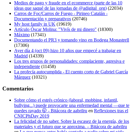
Medios de pago y fraude en el ecommerce (parte de las 10
ideas que saqué de las jornadas de @adigital_org)
(22034)
Carros de Foc/Carros de Fuego - Pirineo Catalán -
Documentación y preparativos
(20746)
My host family in UK
(19619)
Artículo Óscar Molina: "Vivís de mi dinero"
(18300)
Máximo
(17341)
Documentando el PR3 y tomando vino en Bodega Monastrell
(17306)
Ayer día 4 (oct 09) hizo 10 años que empecé a trabajar en
Madrid
(14339)
Los tres grupos de personalidades: complaciente, agresiva e
independiente
(11458)
La profecía autocumplida - El cuento corto de Gabriel García
Márquez
(10321)
Comentarios
Sobre cómo el estrés crónico (laboral, mobbing, infantil,
bullying...) puede provocarte una enfermedad mental —que te
quedes rayado 🤭 - Bitácora de aabrilru
en
Reflexiones tras el
CNICPhDay 2019
La felicidad de no saber. Sobre la escasez de la energía, de los
materiales y el futuro que se aproxima. – Bitácora de aabrilru
en
Lo que nunca antes había contado a nadie sobre mi vida