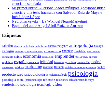
ciencia descuidada
Mi primer librito: «Personalidades múltiples, (des)honestidad,
ciencia y una tesis fracasada con Salvador Ruiz de Maya e
Inés López López
Neuromarkewiki – La Wiki del NeuroMarketing
Página del autor Angel Abril-Ruiz en Amazon
Etiquetas
antropología
aabrilru
ahorro energético
biología
ahorrar en la factura de la luz
correr
cehegín
consumismo
creatividad
cerebro
comportamiento
crecimiento
economía
emprender
crisis
empresas
sostenible
educación
energía
españa
felicidad
madrid
genética
evolución
filosofía
equilibrio
innovación
marketing
música
montaña
política
manzanas podridas
noticias tic más importantes
psicología
productividad
psicobiología
psicofarmacología
psicología social
reflexión
psicopatología
relaciones
salvador ruiz de maya
vídeo
senderismo
sociología
tecnología