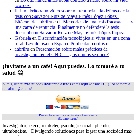
low cost
II. Un librito y un vídeo sobre mi renuncia a la defensa de la
tesis con Salvador Ruiz de Maya e Inés López López -
Bitácora de aabrilru
en
I. Memorias de una tesis fracasada… y
una carta de renuncia. Finalmente no defenderé la tesis
doctoral con Salvador Ruiz de Maya e Inés López López
Gabriela
en
Discriminación tecnológica si vives en una zona
rural. Ley de risa en España. Publicidad confusa.
aabrilru
en
Presentación sobre malas prácticas de
investigación en el CNIC —¿los puntos se unen?
¡Invítame a un café! Aquí puedes. Lo tomaré a tu
salud 🤗
Si te gustó/sirvió puedes invitarme a unos cafés
aquí
(desde 1€). ¡Los tomaré a
tu salud! ¡Gracias!
.........Puedes
donar
con Paypal, tarjeta o transferencia.........
(Es pago seguro)
Investigador, teleco, marketer, psicólogo social aplicado,
ultrafondista... Divulgando soluciones para lograr una sociedad más