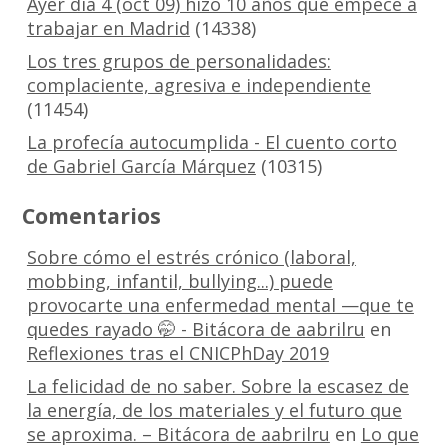
Ayer día 4 (oct 09) hizo 10 años que empecé a
trabajar en Madrid
(14338)
Los tres grupos de personalidades:
complaciente, agresiva e independiente
(11454)
La profecía autocumplida - El cuento corto
de Gabriel García Márquez
(10315)
Comentarios
Sobre cómo el estrés crónico (laboral,
mobbing, infantil, bullying...) puede
provocarte una enfermedad mental —que te
quedes rayado 🤭 - Bitácora de aabrilru
en
Reflexiones tras el CNICPhDay 2019
La felicidad de no saber. Sobre la escasez de
la energía, de los materiales y el futuro que
se aproxima. – Bitácora de aabrilru
en
Lo que