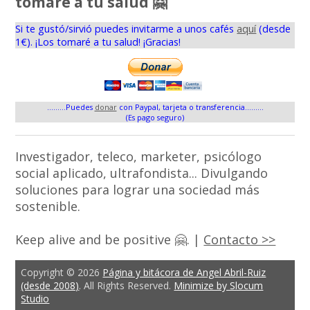
tomaré a tu salud 🤗
Si te gustó/sirvió puedes invitarme a unos cafés
aquí
(desde
1€). ¡Los tomaré a tu salud! ¡Gracias!
.........Puedes
donar
con Paypal, tarjeta o transferencia.........
(Es pago seguro)
Investigador, teleco, marketer, psicólogo
social aplicado, ultrafondista... Divulgando
soluciones para lograr una sociedad más
sostenible.
Keep alive and be positive 🤗. |
Contacto >>
Copyright © 2026
Página y bitácora de Angel Abril-Ruiz
(desde 2008)
. All Rights Reserved.
Minimize by Slocum
Studio