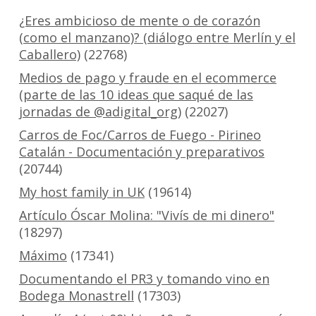
¿Eres ambicioso de mente o de corazón
(como el manzano)? (diálogo entre Merlín y el
Caballero)
(22768)
Medios de pago y fraude en el ecommerce
(parte de las 10 ideas que saqué de las
jornadas de @adigital_org)
(22027)
Carros de Foc/Carros de Fuego - Pirineo
Catalán - Documentación y preparativos
(20744)
My host family in UK
(19614)
Artículo Óscar Molina: "Vivís de mi dinero"
(18297)
Máximo
(17341)
Documentando el PR3 y tomando vino en
Bodega Monastrell
(17303)