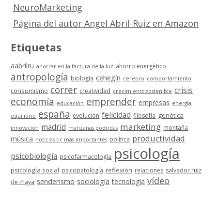
NeuroMarketing
Página del autor Angel Abril-Ruiz en Amazon
Etiquetas
aabrilru
ahorro energético
ahorrar en la factura de la luz
antropología
cehegín
biología
cerebro
comportamiento
correr
crisis
consumismo
creatividad
crecimiento sostenible
economía
emprender
empresas
educación
energía
españa
felicidad
genética
evolución
filosofía
equilibrio
marketing
madrid
montaña
innovación
manzanas podridas
productividad
música
política
noticias tic más importantes
psicología
psicobiología
psicofarmacología
psicología social
reflexión
psicopatología
relaciones
salvador ruiz
vídeo
senderismo
sociología
tecnología
de maya