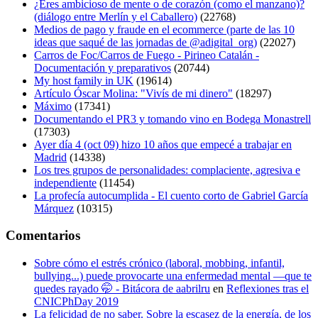
¿Eres ambicioso de mente o de corazón (como el manzano)?
(diálogo entre Merlín y el Caballero)
(22768)
Medios de pago y fraude en el ecommerce (parte de las 10
ideas que saqué de las jornadas de @adigital_org)
(22027)
Carros de Foc/Carros de Fuego - Pirineo Catalán -
Documentación y preparativos
(20744)
My host family in UK
(19614)
Artículo Óscar Molina: "Vivís de mi dinero"
(18297)
Máximo
(17341)
Documentando el PR3 y tomando vino en Bodega Monastrell
(17303)
Ayer día 4 (oct 09) hizo 10 años que empecé a trabajar en
Madrid
(14338)
Los tres grupos de personalidades: complaciente, agresiva e
independiente
(11454)
La profecía autocumplida - El cuento corto de Gabriel García
Márquez
(10315)
Comentarios
Sobre cómo el estrés crónico (laboral, mobbing, infantil,
bullying...) puede provocarte una enfermedad mental —que te
quedes rayado 🤭 - Bitácora de aabrilru
en
Reflexiones tras el
CNICPhDay 2019
La felicidad de no saber. Sobre la escasez de la energía, de los