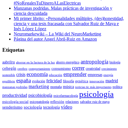
#NoRegalesTuDineroALasElectricas
Manzanas podridas. Malas prácticas de investigación y
ciencia descuidada
Mi primer librito: «Personalidades múltiples, (des)honestidad,
ciencia y una tesis fracasada con Salvador Ruiz de Maya e
Inés López López
Neuromarkewiki – La Wiki del NeuroMarketing
Página del autor Angel Abril-Ruiz en Amazon
Etiquetas
antropología
aabrilru
ahorro energético
biología
ahorrar en la factura de la luz
correr
cehegín
consumismo
creatividad
cerebro
comportamiento
crecimiento
economía
emprender
crisis
empresas
sostenible
educación
energía
españa
felicidad
madrid
genética
evolución
filosofía
equilibrio
innovación
marketing
música
montaña
política
manzanas podridas
noticias tic más importantes
psicología
productividad
psicobiología
psicofarmacología
psicología social
reflexión
psicopatología
relaciones
salvador ruiz de maya
vídeo
senderismo
sociología
tecnología