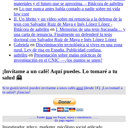
materiales y el futuro que se aproxima. – Bitácora de aabrilru
en
Lo que nunca antes había contado a nadie sobre mi vida
low cost
II. Un librito y un vídeo sobre mi renuncia a la defensa de la
tesis con Salvador Ruiz de Maya e Inés López López -
Bitácora de aabrilru
en
I. Memorias de una tesis fracasada… y
una carta de renuncia. Finalmente no defenderé la tesis
doctoral con Salvador Ruiz de Maya e Inés López López
Gabriela
en
Discriminación tecnológica si vives en una zona
rural. Ley de risa en España. Publicidad confusa.
aabrilru
en
Presentación sobre malas prácticas de
investigación en el CNIC —¿los puntos se unen?
¡Invítame a un café! Aquí puedes. Lo tomaré a tu
salud 🤗
Si te gustó/sirvió puedes invitarme a unos cafés
aquí
(desde 1€). ¡Los tomaré a
tu salud! ¡Gracias!
.........Puedes
donar
con Paypal, tarjeta o transferencia.........
(Es pago seguro)
Investigador, teleco, marketer, psicólogo social aplicado,