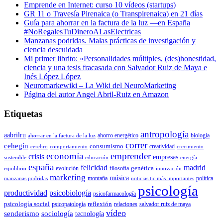
Emprende en Internet: curso 10 vídeos (startups)
GR 11 o Travesía Pirenaica (o Transpirenaica) en 21 días
Guía para ahorrar en la factura de la luz —en España
#NoRegalesTuDineroALasElectricas
Manzanas podridas. Malas prácticas de investigación y
ciencia descuidada
Mi primer librito: «Personalidades múltiples, (des)honestidad,
ciencia y una tesis fracasada con Salvador Ruiz de Maya e
Inés López López
Neuromarkewiki – La Wiki del NeuroMarketing
Página del autor Angel Abril-Ruiz en Amazon
Etiquetas
antropología
aabrilru
ahorro energético
biología
ahorrar en la factura de la luz
correr
cehegín
consumismo
creatividad
cerebro
comportamiento
crecimiento
economía
emprender
crisis
empresas
sostenible
educación
energía
españa
felicidad
madrid
genética
evolución
filosofía
equilibrio
innovación
marketing
música
montaña
política
manzanas podridas
noticias tic más importantes
psicología
productividad
psicobiología
psicofarmacología
psicología social
reflexión
psicopatología
relaciones
salvador ruiz de maya
vídeo
senderismo
sociología
tecnología