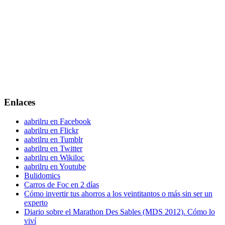
Enlaces
aabrilru en Facebook
aabrilru en Flickr
aabrilru en Tumblr
aabrilru en Twitter
aabrilru en Wikiloc
aabrilru en Youtube
Bulidomics
Carros de Foc en 2 días
Cómo invertir tus ahorros a los veintitantos o más sin ser un
experto
Diario sobre el Marathon Des Sables (MDS 2012). Cómo lo
viví