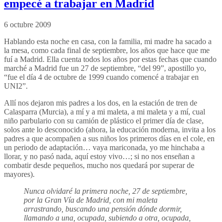
empecé a trabajar en Madrid
6 octubre 2009
Hablando esta noche en casa, con la familia, mi madre ha sacado a
la mesa, como cada final de septiembre, los años que hace que me
fuí a Madrid. Ella cuenta todos los años por estas fechas que cuando
marché a Madrid fue un 27 de septiembre, “del 99”, apostillo yo,
“fue el día 4 de octubre de 1999 cuando comencé a trabajar en
UNI2”.
Allí nos dejaron mis padres a los dos, en la estación de tren de
Calasparra (Murcia), a mí y a mi maleta, a mi maleta y a mí, cual
niño parbulario con su camión de plástico el primer día de clase,
solos ante lo desconocido (ahora, la educación moderna, invita a los
padres a que acompañen a sus niños los primeros días en el cole, en
un periodo de adaptación… vaya mariconada, yo me hinchaba a
llorar, y no pasó nada, aquí estoy vivo…; si no nos enseñan a
combatir desde pequeños, mucho nos quedará por superar de
mayores).
Nunca olvidaré la primera noche, 27 de septiembre,
por la Gran Vía de Madrid, con mi maleta
arrastrando, buscando una pensión dónde dormir,
llamando a una, ocupada, subiendo a otra, ocupada,