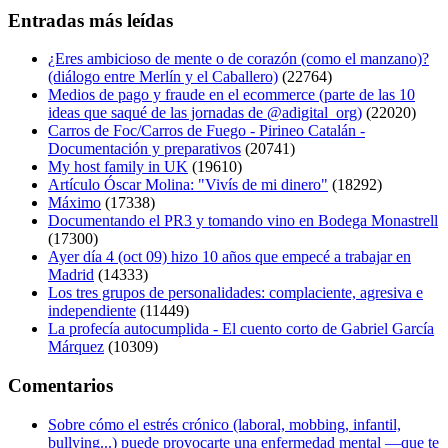
Entradas más leídas
¿Eres ambicioso de mente o de corazón (como el manzano)?
(diálogo entre Merlín y el Caballero)
(22764)
Medios de pago y fraude en el ecommerce (parte de las 10
ideas que saqué de las jornadas de @adigital_org)
(22020)
Carros de Foc/Carros de Fuego - Pirineo Catalán -
Documentación y preparativos
(20741)
My host family in UK
(19610)
Artículo Óscar Molina: "Vivís de mi dinero"
(18292)
Máximo
(17338)
Documentando el PR3 y tomando vino en Bodega Monastrell
(17300)
Ayer día 4 (oct 09) hizo 10 años que empecé a trabajar en
Madrid
(14333)
Los tres grupos de personalidades: complaciente, agresiva e
independiente
(11449)
La profecía autocumplida - El cuento corto de Gabriel García
Márquez
(10309)
Comentarios
Sobre cómo el estrés crónico (laboral, mobbing, infantil,
bullying...) puede provocarte una enfermedad mental —que te