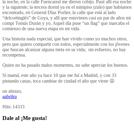
la noche, en la calle Fuencarral me dieron cobijo. Pasé allí esa noche
y la siguiente; la tercera dormí ya en el minipiso (zulo) que habíamos
encontrado, en General Díaz Porlier, la calle que está al lado
“delcortinglés” de Goya, y allí que estuvimos casi un par de años mi
compi Tomás Durán y yo. Aquel día puse “un flag” que marcaba el
comienzo de una nueva etapa en mi vida.
Una historia nada especial, que han vivido como yo muchos otros,
pero que quiero compartir con todos, especialmente con los jóvenes
que buscan alcanzar alguna meta en su vida; sin esfuerzo, no hay
recompensa.
Quien no ha pasado malos momentos, no sabe apreciar los buenos.
Sí mamá, este año ya hace 10 que me fuí a Madrid, y con 33
pintando canas, toca cambiar de ciudad el año que viene 😛
un abrazo,
aabrilru
Hits:
14333
Dale al ¡Me gusta!