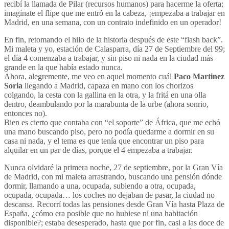
recibí la llamada de Pilar (recursos humanos) para hacerme la oferta;
imagínate el flipe que me entró en la cabeza, ¡empezaba a trabajar en
Madrid, en una semana, con un contrato indefinido en un operador!
En fin, retomando el hilo de la historia después de este “flash back”.
Mi maleta y yo, estación de Calasparra, día 27 de Septiembre del 99;
el día 4 comenzaba a trabajar, y sin piso ni nada en la ciudad más
grande en la que había estado nunca.
Ahora, alegremente, me veo en aquel momento cuál
Paco Martinez
Soria
llegando a Madrid, capaza en mano con los chorizos
colgando, la cesta con la gallina en la otra, y la fritá en una olla
dentro, deambulando por la marabunta de la urbe (ahora sonrio,
entonces no).
Bien es cierto que contaba con “el soporte” de África, que me echó
una mano buscando piso, pero no podía quedarme a dormir en su
casa ni nada, y el tema es que tenía que encontrar un piso para
alquilar en un par de días, porque el 4 empezaba a trabajar.
Nunca olvidaré la primera noche, 27 de septiembre, por la Gran Vía
de Madrid, con mi maleta arrastrando, buscando una pensión dónde
dormir, llamando a una, ocupada, subiendo a otra, ocupada,
ocupada, ocupada… los coches no dejaban de pasar, la ciudad no
descansa. Recorrí todas las pensiones desde Gran Vía hasta Plaza de
España, ¿cómo era posible que no hubiese ni una habitación
disponible?; estaba desesperado, hasta que por fin, casi a las doce de