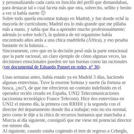
y personalizando cada carta en función del perfil que demandaban,
para destacar tal o cual faceta más que otra, sobrecito, sellito y besito
a ver si había suerte 🙂
Sobre todo quería encontrar trabajo en Madrid, y fue donde eché la
mayoría de curriculums; Madrid era lo más grande que me pillaba
más a mano, y sabía que iba a aprender mucho profesionalmente;
además (o sobre todo?), la química de mi organismo había
encontrado años atrás a una chica madrileña (África), y eso pesaba
bastante en la balanza…
Sinceramente, creo que en la decisión pesó más la parte emocional
que la parte racional, un claro ejemplo de cómo algunas veces, las
decisiones emocionales pueden ser tan buenas como las racionales
(
ver documental de Eduardo Punset en redes, nº 36
)
Unas semanas antes, había estado ya en Madrid 3 días, haciendo
algunas entrevistas. Tuve la enorme fortuna y suerte (la fortuna se
busca, ¿no?), de que me ofrecieron un contrato indefinido en el
operador recién creado en España, UNI2 Telecomunicaciones
(accionista tecnológico France Telecom). Hice dos entrevistas en
UNI2 el mismo día, la primera con RRHH y la segunda con el
director del departamento donde iba a trabajar; esto no era normal,
pero como le dije a la chica de recursos humanos que marchaba a
Murcia al día siguiente, consiguió que me viese mi potencial director
ese mismo día.
Al siguiente, cuando estaba cogiendo el tren de regreso a Cehegín,