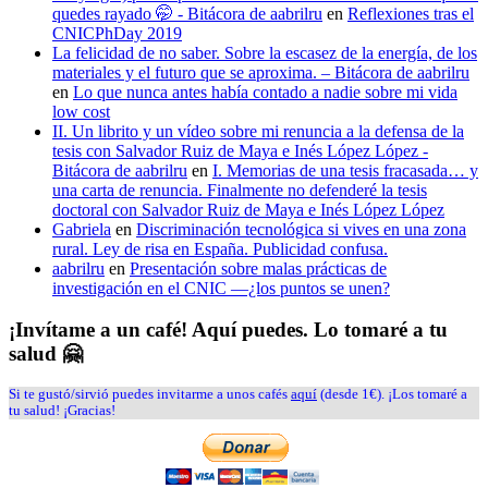
quedes rayado 🤭 - Bitácora de aabrilru
en
Reflexiones tras el
CNICPhDay 2019
La felicidad de no saber. Sobre la escasez de la energía, de los
materiales y el futuro que se aproxima. – Bitácora de aabrilru
en
Lo que nunca antes había contado a nadie sobre mi vida
low cost
II. Un librito y un vídeo sobre mi renuncia a la defensa de la
tesis con Salvador Ruiz de Maya e Inés López López -
Bitácora de aabrilru
en
I. Memorias de una tesis fracasada… y
una carta de renuncia. Finalmente no defenderé la tesis
doctoral con Salvador Ruiz de Maya e Inés López López
Gabriela
en
Discriminación tecnológica si vives en una zona
rural. Ley de risa en España. Publicidad confusa.
aabrilru
en
Presentación sobre malas prácticas de
investigación en el CNIC —¿los puntos se unen?
¡Invítame a un café! Aquí puedes. Lo tomaré a tu
salud 🤗
Si te gustó/sirvió puedes invitarme a unos cafés
aquí
(desde 1€). ¡Los tomaré a
tu salud! ¡Gracias!