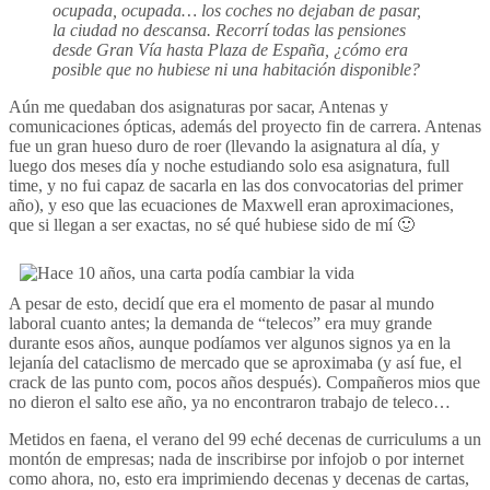
ocupada, ocupada… los coches no dejaban de pasar,
la ciudad no descansa. Recorrí todas las pensiones
desde Gran Vía hasta Plaza de España, ¿cómo era
posible que no hubiese ni una habitación disponible?
Aún me quedaban dos asignaturas por sacar, Antenas y
comunicaciones ópticas, además del proyecto fin de carrera. Antenas
fue un gran hueso duro de roer (llevando la asignatura al día, y
luego dos meses día y noche estudiando solo esa asignatura, full
time, y no fui capaz de sacarla en las dos convocatorias del primer
año), y eso que las ecuaciones de Maxwell eran aproximaciones,
que si llegan a ser exactas, no sé qué hubiese sido de mí 🙂
A pesar de esto, decidí que era el momento de pasar al mundo
laboral cuanto antes; la demanda de “telecos” era muy grande
durante esos años, aunque podíamos ver algunos signos ya en la
lejanía del cataclismo de mercado que se aproximaba (y así fue, el
crack de las punto com, pocos años después). Compañeros mios que
no dieron el salto ese año, ya no encontraron trabajo de teleco…
Metidos en faena, el verano del 99 eché decenas de curriculums a un
montón de empresas; nada de inscribirse por infojob o por internet
como ahora, no, esto era imprimiendo decenas y decenas de cartas,