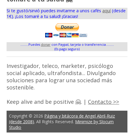
Si te gustó/sirvió puedes invitarme a unos cafés
aquí
(desde
1€). ¡Los tomaré a tu salud! ¡Gracias!
.........Puedes
donar
con Paypal, tarjeta o transferencia.........
(Es pago seguro)
Investigador, teleco, marketer, psicólogo
social aplicado, ultrafondista... Divulgando
soluciones para lograr una sociedad más
sostenible.
Keep alive and be positive 🤗. |
Contacto >>
Copyright © 2026
Página y bitácora de Angel Abril-Ruiz
(desde 2008)
. All Rights Reserved.
Minimize by Slocum
Studio