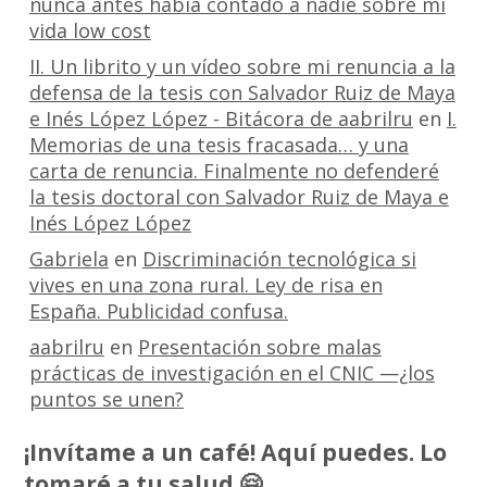
nunca antes había contado a nadie sobre mi
vida low cost
II. Un librito y un vídeo sobre mi renuncia a la
defensa de la tesis con Salvador Ruiz de Maya
e Inés López López - Bitácora de aabrilru
en
I.
Memorias de una tesis fracasada… y una
carta de renuncia. Finalmente no defenderé
la tesis doctoral con Salvador Ruiz de Maya e
Inés López López
Gabriela
en
Discriminación tecnológica si
vives en una zona rural. Ley de risa en
España. Publicidad confusa.
aabrilru
en
Presentación sobre malas
prácticas de investigación en el CNIC —¿los
puntos se unen?
¡Invítame a un café! Aquí puedes. Lo
tomaré a tu salud 🤗