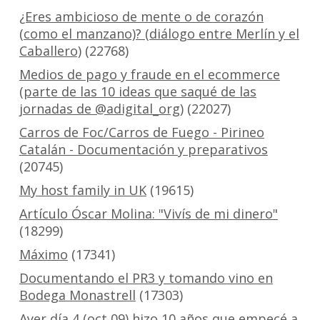
¿Eres ambicioso de mente o de corazón
(como el manzano)? (diálogo entre Merlín y el
Caballero)
(22768)
Medios de pago y fraude en el ecommerce
(parte de las 10 ideas que saqué de las
jornadas de @adigital_org)
(22027)
Carros de Foc/Carros de Fuego - Pirineo
Catalán - Documentación y preparativos
(20745)
My host family in UK
(19615)
Artículo Óscar Molina: "Vivís de mi dinero"
(18299)
Máximo
(17341)
Documentando el PR3 y tomando vino en
Bodega Monastrell
(17303)
Ayer día 4 (oct 09) hizo 10 años que empecé a