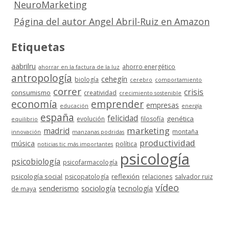
NeuroMarketing
Página del autor Angel Abril-Ruiz en Amazon
Etiquetas
aabrilru
ahorro energético
ahorrar en la factura de la luz
antropología
cehegín
biología
cerebro
comportamiento
correr
crisis
consumismo
creatividad
crecimiento sostenible
economía
emprender
empresas
educación
energía
españa
felicidad
genética
evolución
filosofía
equilibrio
marketing
madrid
montaña
innovación
manzanas podridas
productividad
música
política
noticias tic más importantes
psicología
psicobiología
psicofarmacología
psicología social
reflexión
psicopatología
relaciones
salvador ruiz
vídeo
senderismo
sociología
tecnología
de maya