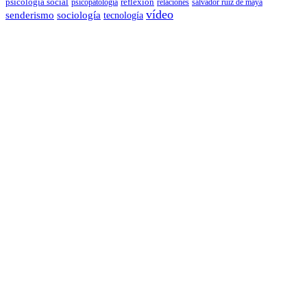
psicología social
reflexión
psicopatología
relaciones
salvador ruiz de maya
vídeo
senderismo
sociología
tecnología