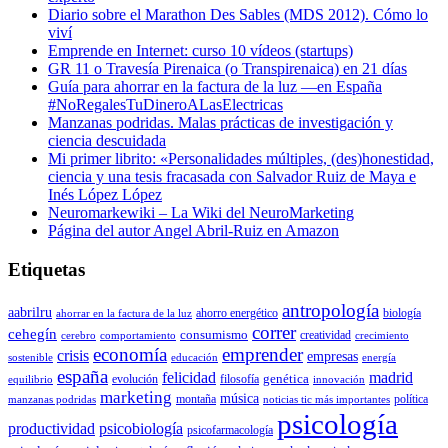
Diario sobre el Marathon Des Sables (MDS 2012). Cómo lo
viví
Emprende en Internet: curso 10 vídeos (startups)
GR 11 o Travesía Pirenaica (o Transpirenaica) en 21 días
Guía para ahorrar en la factura de la luz —en España
#NoRegalesTuDineroALasElectricas
Manzanas podridas. Malas prácticas de investigación y
ciencia descuidada
Mi primer librito: «Personalidades múltiples, (des)honestidad,
ciencia y una tesis fracasada con Salvador Ruiz de Maya e
Inés López López
Neuromarkewiki – La Wiki del NeuroMarketing
Página del autor Angel Abril-Ruiz en Amazon
Etiquetas
antropología
aabrilru
ahorro energético
biología
ahorrar en la factura de la luz
correr
cehegín
consumismo
creatividad
cerebro
comportamiento
crecimiento
economía
emprender
crisis
empresas
sostenible
educación
energía
españa
felicidad
madrid
genética
evolución
filosofía
equilibrio
innovación
marketing
música
montaña
política
manzanas podridas
noticias tic más importantes
psicología
productividad
psicobiología
psicofarmacología