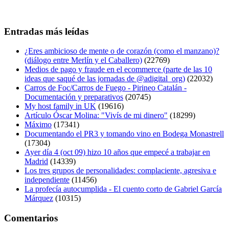
Entradas más leídas
¿Eres ambicioso de mente o de corazón (como el manzano)?
(diálogo entre Merlín y el Caballero)
(22769)
Medios de pago y fraude en el ecommerce (parte de las 10
ideas que saqué de las jornadas de @adigital_org)
(22032)
Carros de Foc/Carros de Fuego - Pirineo Catalán -
Documentación y preparativos
(20745)
My host family in UK
(19616)
Artículo Óscar Molina: "Vivís de mi dinero"
(18299)
Máximo
(17341)
Documentando el PR3 y tomando vino en Bodega Monastrell
(17304)
Ayer día 4 (oct 09) hizo 10 años que empecé a trabajar en
Madrid
(14339)
Los tres grupos de personalidades: complaciente, agresiva e
independiente
(11456)
La profecía autocumplida - El cuento corto de Gabriel García
Márquez
(10315)
Comentarios