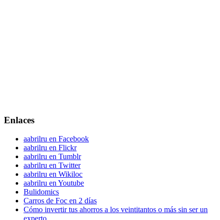
Enlaces
aabrilru en Facebook
aabrilru en Flickr
aabrilru en Tumblr
aabrilru en Twitter
aabrilru en Wikiloc
aabrilru en Youtube
Bulidomics
Carros de Foc en 2 días
Cómo invertir tus ahorros a los veintitantos o más sin ser un
experto