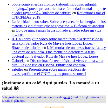
Sobre cómo el estrés crónico (laboral, mobbing, infantil,
bullying...) puede provocarte una enfermedad mental —que te
quedes rayado 🤭 - Bitácora de aabrilru
en
Reflexiones tras el
CNICPhDay 2019
La felicidad de no saber. Sobre la escasez de la energía, de los
materiales y el futuro que se aproxima. – Bitácora de aabrilru
en
Lo que nunca antes había contado a nadie sobre mi vida
low cost
II. Un librito y un vídeo sobre mi renuncia a la defensa de la
tesis con Salvador Ruiz de Maya e Inés López López -
Bitácora de aabrilru
en
I. Memorias de una tesis fracasada… y
una carta de renuncia. Finalmente no defenderé la tesis
doctoral con Salvador Ruiz de Maya e Inés López López
Gabriela
en
Discriminación tecnológica si vives en una zona
rural. Ley de risa en España. Publicidad confusa.
aabrilru
en
Presentación sobre malas prácticas de
investigación en el CNIC —¿los puntos se unen?
¡Invítame a un café! Aquí puedes. Lo tomaré a tu
salud 🤗
Si te gustó/sirvió puedes invitarme a unos cafés
aquí
(desde 1€). ¡Los tomaré a
tu salud! ¡Gracias!