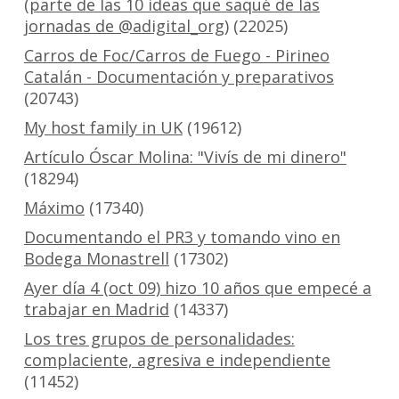
(parte de las 10 ideas que saqué de las
jornadas de @adigital_org)
(22025)
Carros de Foc/Carros de Fuego - Pirineo
Catalán - Documentación y preparativos
(20743)
My host family in UK
(19612)
Artículo Óscar Molina: "Vivís de mi dinero"
(18294)
Máximo
(17340)
Documentando el PR3 y tomando vino en
Bodega Monastrell
(17302)
Ayer día 4 (oct 09) hizo 10 años que empecé a
trabajar en Madrid
(14337)
Los tres grupos de personalidades:
complaciente, agresiva e independiente
(11452)