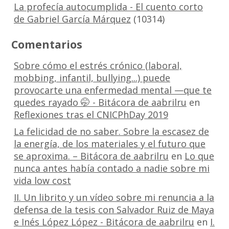
La profecía autocumplida - El cuento corto
de Gabriel García Márquez
(10314)
Comentarios
Sobre cómo el estrés crónico (laboral,
mobbing, infantil, bullying...) puede
provocarte una enfermedad mental —que te
quedes rayado 🤭 - Bitácora de aabrilru
en
Reflexiones tras el CNICPhDay 2019
La felicidad de no saber. Sobre la escasez de
la energía, de los materiales y el futuro que
se aproxima. – Bitácora de aabrilru
en
Lo que
nunca antes había contado a nadie sobre mi
vida low cost
II. Un librito y un vídeo sobre mi renuncia a la
defensa de la tesis con Salvador Ruiz de Maya
e Inés López López - Bitácora de aabrilru
en
I.