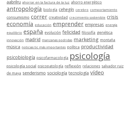
aabrilru
ahorro energético
ahorrar en la factura de la luz
antropología
cehegín
biología
cerebro
comportamiento
correr
crisis
consumismo
creatividad
crecimiento sostenible
economía
emprender
empresas
educación
energía
españa
felicidad
genética
evolución
filosofía
equilibrio
marketing
madrid
montaña
innovación
manzanas podridas
productividad
música
política
noticias tic más importantes
psicología
psicobiología
psicofarmacología
psicología social
reflexión
psicopatología
relaciones
salvador ruiz
vídeo
senderismo
sociología
tecnología
de maya