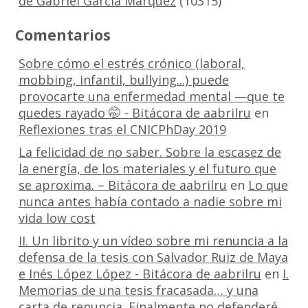
de Gabriel García Márquez
(10315)
Comentarios
Sobre cómo el estrés crónico (laboral,
mobbing, infantil, bullying...) puede
provocarte una enfermedad mental —que te
quedes rayado 🤭 - Bitácora de aabrilru
en
Reflexiones tras el CNICPhDay 2019
La felicidad de no saber. Sobre la escasez de
la energía, de los materiales y el futuro que
se aproxima. – Bitácora de aabrilru
en
Lo que
nunca antes había contado a nadie sobre mi
vida low cost
II. Un librito y un vídeo sobre mi renuncia a la
defensa de la tesis con Salvador Ruiz de Maya
e Inés López López - Bitácora de aabrilru
en
I.
Memorias de una tesis fracasada… y una
carta de renuncia. Finalmente no defenderé