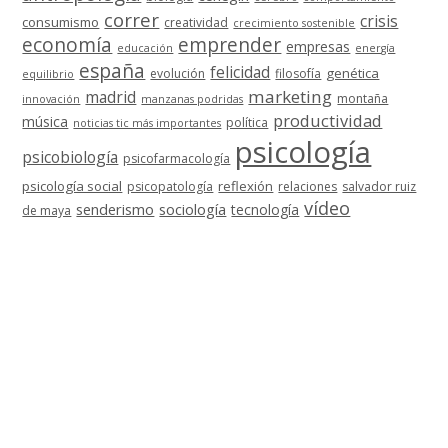
correr
crisis
consumismo
creatividad
crecimiento sostenible
economía
emprender
empresas
educación
energía
españa
felicidad
genética
evolución
filosofía
equilibrio
marketing
madrid
montaña
innovación
manzanas podridas
productividad
música
política
noticias tic más importantes
psicología
psicobiología
psicofarmacología
psicología social
reflexión
psicopatología
relaciones
salvador ruiz
vídeo
senderismo
sociología
tecnología
de maya