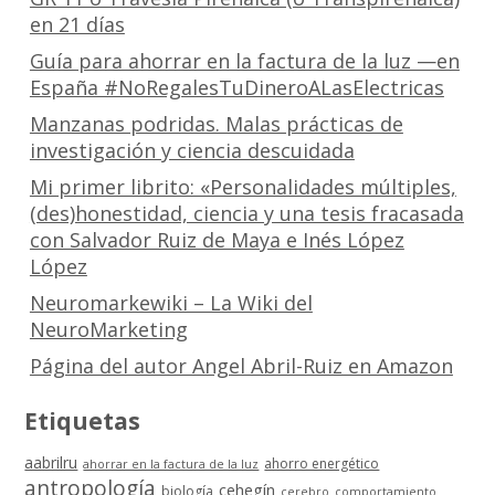
en 21 días
Guía para ahorrar en la factura de la luz —en
España #NoRegalesTuDineroALasElectricas
Manzanas podridas. Malas prácticas de
investigación y ciencia descuidada
Mi primer librito: «Personalidades múltiples,
(des)honestidad, ciencia y una tesis fracasada
con Salvador Ruiz de Maya e Inés López
López
Neuromarkewiki – La Wiki del
NeuroMarketing
Página del autor Angel Abril-Ruiz en Amazon
Etiquetas
aabrilru
ahorro energético
ahorrar en la factura de la luz
antropología
cehegín
biología
cerebro
comportamiento