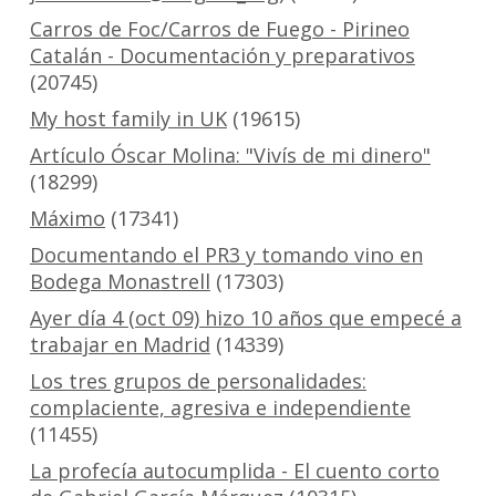
Carros de Foc/Carros de Fuego - Pirineo
Catalán - Documentación y preparativos
(20745)
My host family in UK
(19615)
Artículo Óscar Molina: "Vivís de mi dinero"
(18299)
Máximo
(17341)
Documentando el PR3 y tomando vino en
Bodega Monastrell
(17303)
Ayer día 4 (oct 09) hizo 10 años que empecé a
trabajar en Madrid
(14339)
Los tres grupos de personalidades:
complaciente, agresiva e independiente
(11455)
La profecía autocumplida - El cuento corto