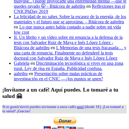
bullying...) puede provocarte una enfermedad mental —que te
quedes rayado 🤭 - Bitácora de aabrilru
en
Reflexiones tras el
CNICPhDay 2019
La felicidad de no saber. Sobre la escasez de la energía, de los
materiales y el futuro que se aproxima. – Bitácora de aabrilru
en
Lo que nunca antes había contado a nadie sobre mi vida
low cost
II. Un librito y un vídeo sobre mi renuncia a la defensa de la
tesis con Salvador Ruiz de Maya e Inés López López -
Bitácora de aabrilru
en
I. Memorias de una tesis fracasada… y
una carta de renuncia. Finalmente no defenderé la tesis
doctoral con Salvador Ruiz de Maya e Inés López López
Gabriela
en
Discriminación tecnológica si vives en una zona
rural. Ley de risa en España. Publicidad confusa.
aabrilru
en
Presentación sobre malas prácticas de
investigación en el CNIC —¿los puntos se unen?
¡Invítame a un café! Aquí puedes. Lo tomaré a tu
salud 🤗
Si te gustó/sirvió puedes invitarme a unos cafés
aquí
(desde 1€). ¡Los tomaré a
tu salud! ¡Gracias!