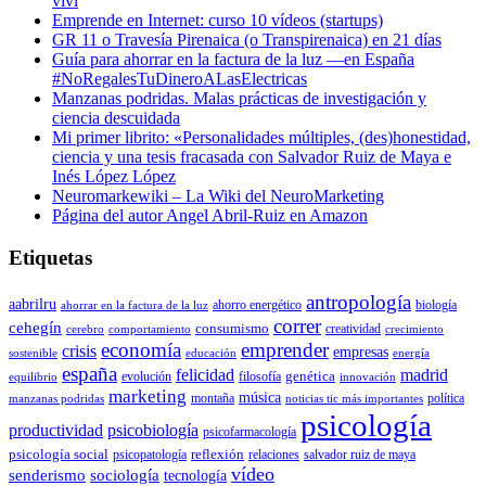
viví
Emprende en Internet: curso 10 vídeos (startups)
GR 11 o Travesía Pirenaica (o Transpirenaica) en 21 días
Guía para ahorrar en la factura de la luz —en España
#NoRegalesTuDineroALasElectricas
Manzanas podridas. Malas prácticas de investigación y
ciencia descuidada
Mi primer librito: «Personalidades múltiples, (des)honestidad,
ciencia y una tesis fracasada con Salvador Ruiz de Maya e
Inés López López
Neuromarkewiki – La Wiki del NeuroMarketing
Página del autor Angel Abril-Ruiz en Amazon
Etiquetas
antropología
aabrilru
ahorro energético
biología
ahorrar en la factura de la luz
correr
cehegín
consumismo
creatividad
cerebro
comportamiento
crecimiento
economía
emprender
crisis
empresas
sostenible
educación
energía
españa
felicidad
madrid
genética
evolución
filosofía
equilibrio
innovación
marketing
música
montaña
política
manzanas podridas
noticias tic más importantes
psicología
productividad
psicobiología
psicofarmacología
psicología social
reflexión
psicopatología
relaciones
salvador ruiz de maya
vídeo
senderismo
sociología
tecnología