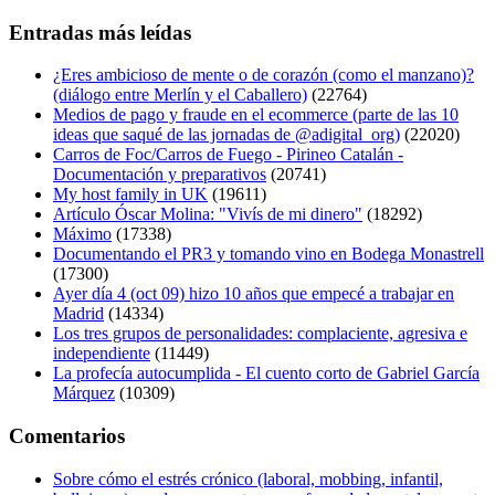
Entradas más leídas
¿Eres ambicioso de mente o de corazón (como el manzano)?
(diálogo entre Merlín y el Caballero)
(22764)
Medios de pago y fraude en el ecommerce (parte de las 10
ideas que saqué de las jornadas de @adigital_org)
(22020)
Carros de Foc/Carros de Fuego - Pirineo Catalán -
Documentación y preparativos
(20741)
My host family in UK
(19611)
Artículo Óscar Molina: "Vivís de mi dinero"
(18292)
Máximo
(17338)
Documentando el PR3 y tomando vino en Bodega Monastrell
(17300)
Ayer día 4 (oct 09) hizo 10 años que empecé a trabajar en
Madrid
(14334)
Los tres grupos de personalidades: complaciente, agresiva e
independiente
(11449)
La profecía autocumplida - El cuento corto de Gabriel García
Márquez
(10309)
Comentarios
Sobre cómo el estrés crónico (laboral, mobbing, infantil,