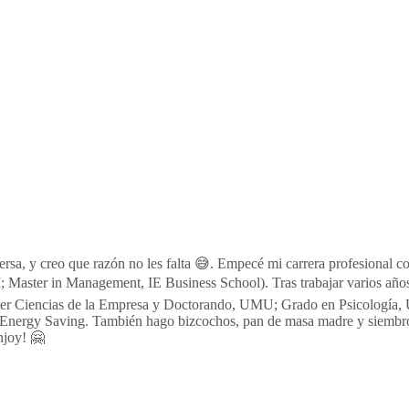
persa, y creo que razón no les falta 😅. Empecé mi carrera profesion
 Master in Management, IE Business School). Tras trabajar varios año
aster Ciencias de la Empresa y Doctorando, UMU; Grado en Psicología,
Energy Saving. También hago bizcochos, pan de masa madre y siembro 
njoy! 🤗