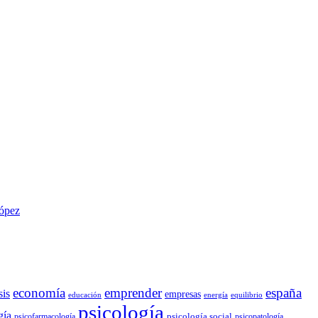
López
economía
emprender
españa
sis
empresas
educación
energía
equilibrio
psicología
gía
psicología social
psicofarmacología
psicopatología