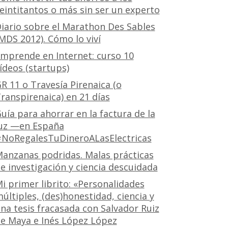
eintitantos o más sin ser un experto
iario sobre el Marathon Des Sables
MDS 2012). Cómo lo viví
mprende en Internet: curso 10
ídeos (startups)
R 11 o Travesía Pirenaica (o
ranspirenaica) en 21 días
uía para ahorrar en la factura de la
uz —en España
NoRegalesTuDineroALasElectricas
anzanas podridas. Malas prácticas
e investigación y ciencia descuidada
i primer librito: «Personalidades
últiples, (des)honestidad, ciencia y
na tesis fracasada con Salvador Ruiz
e Maya e Inés López López