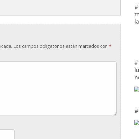
#
m
l
icada.
Los campos obligatorios están marcados con
*
#
l
n
#