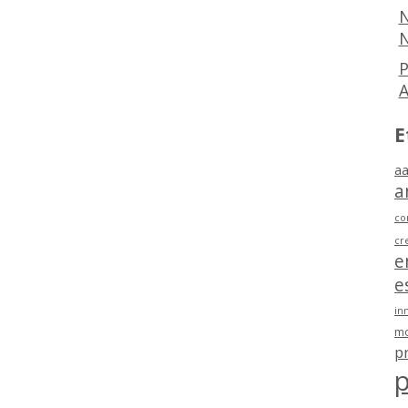
N
N
P
E
aa
a
co
cr
e
e
in
mo
p
p