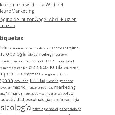
euromarkewiki – La Wiki del
euroMarketing
ágina del autor Angel Abril-Ruiz en
Amazon
tiquetas
brilru
ahorro energético
ahorrar en la factura de la luz
ntropología
cehegín
biología
cerebro
correr
consumismo
creatividad
mportamiento
economía
crisis
ecimiento sostenible
educación
mprender
empresas
energía
equilibrio
spaña
felicidad
genética
evolución
filosofía
marketing
madrid
novación
manzanas podridas
música
ntaña
política
noticias tic más importantes
roductividad
psicobiología
psicofarmacología
sicología
psicología social
psicopatología