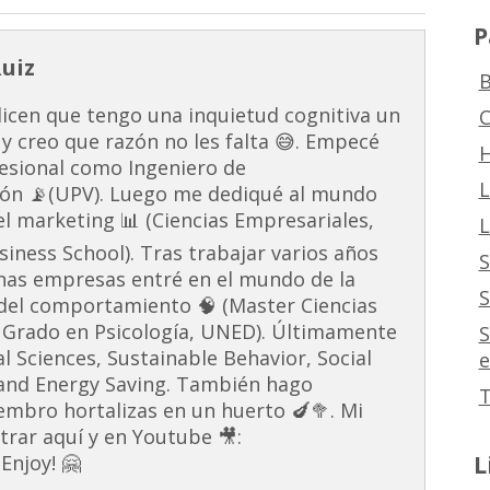
P
Ruiz
B
dicen que tengo una inquietud cognitiva un
C
 y creo que razón no les falta 😅. Empecé
H
esional como Ingeniero de
L
ón 📡(UPV). Luego me dediqué al mundo
 el marketing 📊 (Ciencias Empresariales,
L
ness School). Tras trabajar varios años
S
unas empresas entré en el mundo de la
S
s del comportamiento 🧠 (Master Ciencias
 Grado en Psicología, UNED). Últimamente
S
al Sciences, Sustainable Behavior, Social
e
and Energy Saving. También hago
T
embro hortalizas en un huerto 🍆🥦. Mi
rar aquí y en Youtube 🎥:
L
Enjoy! 🤗