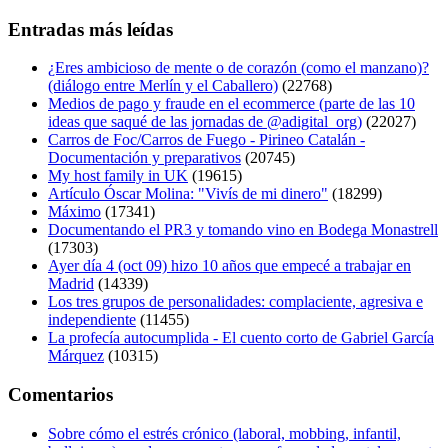
Entradas más leídas
¿Eres ambicioso de mente o de corazón (como el manzano)?
(diálogo entre Merlín y el Caballero)
(22768)
Medios de pago y fraude en el ecommerce (parte de las 10
ideas que saqué de las jornadas de @adigital_org)
(22027)
Carros de Foc/Carros de Fuego - Pirineo Catalán -
Documentación y preparativos
(20745)
My host family in UK
(19615)
Artículo Óscar Molina: "Vivís de mi dinero"
(18299)
Máximo
(17341)
Documentando el PR3 y tomando vino en Bodega Monastrell
(17303)
Ayer día 4 (oct 09) hizo 10 años que empecé a trabajar en
Madrid
(14339)
Los tres grupos de personalidades: complaciente, agresiva e
independiente
(11455)
La profecía autocumplida - El cuento corto de Gabriel García
Márquez
(10315)
Comentarios
Sobre cómo el estrés crónico (laboral, mobbing, infantil,