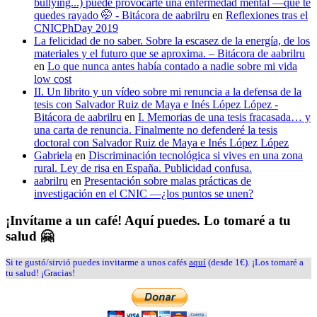
bullying...) puede provocarte una enfermedad mental —que te
quedes rayado 🤭 - Bitácora de aabrilru
en
Reflexiones tras el
CNICPhDay 2019
La felicidad de no saber. Sobre la escasez de la energía, de los
materiales y el futuro que se aproxima. – Bitácora de aabrilru
en
Lo que nunca antes había contado a nadie sobre mi vida
low cost
II. Un librito y un vídeo sobre mi renuncia a la defensa de la
tesis con Salvador Ruiz de Maya e Inés López López -
Bitácora de aabrilru
en
I. Memorias de una tesis fracasada… y
una carta de renuncia. Finalmente no defenderé la tesis
doctoral con Salvador Ruiz de Maya e Inés López López
Gabriela
en
Discriminación tecnológica si vives en una zona
rural. Ley de risa en España. Publicidad confusa.
aabrilru
en
Presentación sobre malas prácticas de
investigación en el CNIC —¿los puntos se unen?
¡Invítame a un café! Aquí puedes. Lo tomaré a tu
salud 🤗
Si te gustó/sirvió puedes invitarme a unos cafés
aquí
(desde 1€). ¡Los tomaré a
tu salud! ¡Gracias!