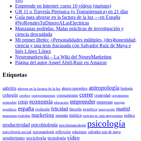
viví
Emprende en Internet: curso 10 vídeos (startups)
GR 11 o Travesía Pirenaica (o Transpirenaica) en 21 días
Guía para ahorrar en la factura de la luz —en España
#NoRegalesTuDineroALasElectricas
Manzanas podridas. Malas prácticas de investigación y
ciencia descuidada
Mi primer librito: «Personalidades múltiples, (des)honestidad,
ciencia y una tesis fracasada con Salvador Ruiz de Maya e
Inés López López
Neuromarkewiki – La Wiki del NeuroMarketing
Página del autor Angel Abril-Ruiz en Amazon
Etiquetas
antropología
aabrilru
ahorro energético
biología
ahorrar en la factura de la luz
correr
cehegín
consumismo
creatividad
cerebro
comportamiento
crecimiento
economía
emprender
crisis
empresas
sostenible
educación
energía
españa
felicidad
madrid
genética
evolución
filosofía
equilibrio
innovación
marketing
música
montaña
política
manzanas podridas
noticias tic más importantes
psicología
productividad
psicobiología
psicofarmacología
psicología social
reflexión
psicopatología
relaciones
salvador ruiz de maya
vídeo
senderismo
sociología
tecnología