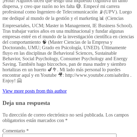
¡Hola! Algunos dicen que tengo una inquietud cognitiva un tanto
dispersa, y creo que razón no les falta 😅. Empecé mi carrera
profesional como Ingeniero de Telecomunicación 📡(UPV). Luego
me dediqué al mundo de la gestión y el marketing 📊 (Ciencias
Empresariales, UCM; Master in Management, IE Business School).
Tras trabajar varios años en una multinacional y fundar algunas
empresas entré en el mundo de la investigación científica en ciencias
del comportamiento 🧠 (Master Ciencias de la Empresa y
Doctorando, UMU; Grado en Psicología, UNED). Últimamente
fluyo en las disciplinas de Behavioral Sciences, Sustainable
Behavior, Social Psychology, Consumer Psychology and Energy
Saving. También hago bizcochos, pan de masa madre y siembro
hortalizas en un huerto 🍆🥦. Mi lado más personal lo puedes
encontrar aquí y en Youtube 🎥: http://www.youtube.com/aabrilru .
Enjoy! 🤗
View more posts from this author
Deja una respuesta
Tu dirección de correo electrónico no será publicada.
Los campos
obligatorios están marcados con
*
Comentario
*