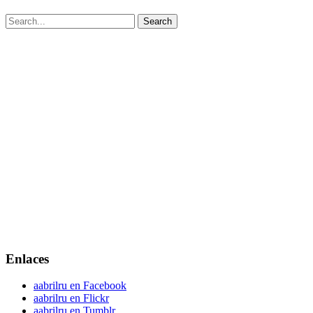
Enlaces
aabrilru en Facebook
aabrilru en Flickr
aabrilru en Tumblr