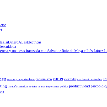
perto
ví
alesTuDineroALasElectricas
 descuidada
 ciencia y una tesis fracasada con Salvador Ruiz de Maya e Inés López 
correr
cri
egín
consumismo
creatividad
cerebro
comportamiento
crecimiento sostenible
ting
productividad
psicobiolo
música
montaña
política
noticias tic más importantes
eo