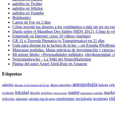
aabrilru en Twitter
aabrilru en Wikiloc
aabrilru en Youtube
Bulidomics
Carros de Foc en 2 días
Cómo invertir tus ahorros a los veintitantos o más sin ser un ex
Diario sobre el Marathon Des Sables (MDS 2012). Cómo lo vi
Emprende en Internet: curso 10 vídeos (startups)
GR 11 o Travesía Pirenaica (o Transpirenaica) en 21 días
Guía para ahorrar en la factura de la luz —en España #NoReg
Manzanas podridas. Malas prácticas de investigación y ciencia
Mi primer librito: «Personalidades múltiples, (des)honestidad,
Neuromarkewiki – La Wiki del NeuroMarketing
Página del autor Angel Abril-Ruiz en Amazon
Etiquetas
antropología
aabrilru
ceh
ahorro energético
biología
ahorrar en la factura de la luz
marke
felicidad
madrid
genética
evolución
filosofía
innovación
manzanas podridas
víd
senderismo
sociología
tecnología
reflexión
relaciones
salvador ruiz de maya