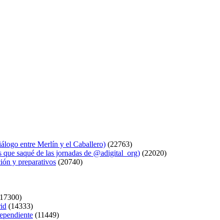
logo entre Merlín y el Caballero)
(22763)
s que saqué de las jornadas de @adigital_org)
(22020)
ión y preparativos
(20740)
17300)
rid
(14333)
dependiente
(11449)