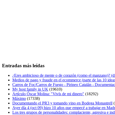
Entradas más leídas
¿Eres ambicioso de mente o de corazón (como el manzano)? (diá
Medios de pago y fraude en el ecommerce (parte de las 10 idea
Carros de Foc/Carros de Fuego - Pirineo Catalán - Documentac
My host family in UK
(19610)
Artículo Óscar Molina: "Vivís de mi dinero"
(18292)
Máximo
(17338)
Documentando el PR3 y tomando vino en Bodega Monastrell
(
Ayer día 4 (oct 09) hizo 10 años que empecé a trabajar en Mad
Los tres grupos de personalidades: complaciente, agresiva e in