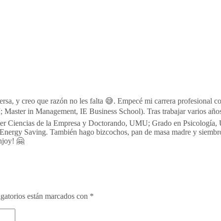
persa, y creo que razón no les falta 😅. Empecé mi carrera profesion
 Master in Management, IE Business School). Tras trabajar varios año
aster Ciencias de la Empresa y Doctorando, UMU; Grado en Psicología,
Energy Saving. También hago bizcochos, pan de masa madre y siembro 
njoy! 🤗
gatorios están marcados con
*