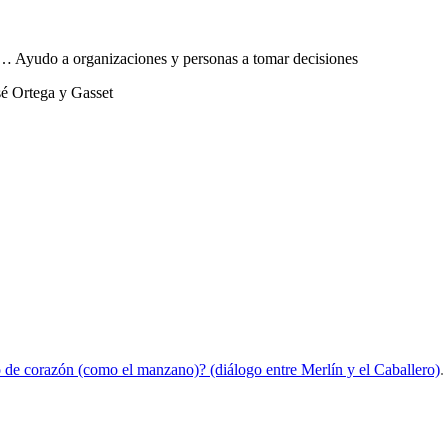
sta… Ayudo a organizaciones y personas a tomar decisiones
sé Ortega y Gasset
 de corazón (como el manzano)? (diálogo entre Merlín y el Caballero)
.