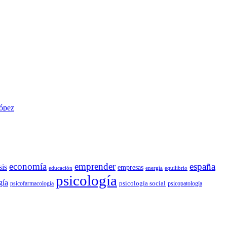
López
economía
emprender
españa
sis
empresas
educación
energía
equilibrio
psicología
gía
psicología social
psicofarmacología
psicopatología