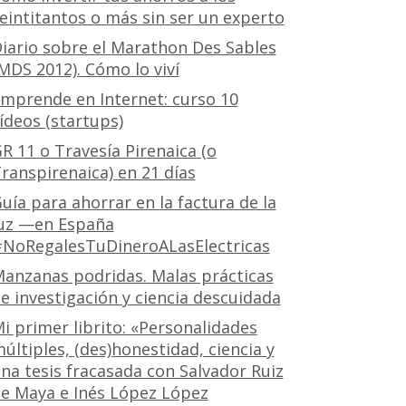
eintitantos o más sin ser un experto
iario sobre el Marathon Des Sables
MDS 2012). Cómo lo viví
mprende en Internet: curso 10
ídeos (startups)
R 11 o Travesía Pirenaica (o
ranspirenaica) en 21 días
uía para ahorrar en la factura de la
uz —en España
NoRegalesTuDineroALasElectricas
anzanas podridas. Malas prácticas
e investigación y ciencia descuidada
i primer librito: «Personalidades
últiples, (des)honestidad, ciencia y
na tesis fracasada con Salvador Ruiz
e Maya e Inés López López