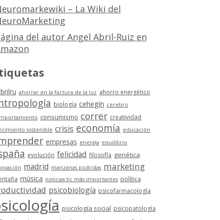
euromarkewiki – La Wiki del
euroMarketing
ágina del autor Angel Abril-Ruiz en
Amazon
tiquetas
brilru
ahorro energético
ahorrar en la factura de la luz
ntropología
cehegín
biología
cerebro
correr
consumismo
creatividad
mportamiento
economía
crisis
ecimiento sostenible
educación
mprender
empresas
energía
equilibrio
spaña
felicidad
genética
evolución
filosofía
marketing
madrid
novación
manzanas podridas
música
ntaña
política
noticias tic más importantes
roductividad
psicobiología
psicofarmacología
sicología
psicología social
psicopatología