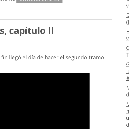
v
D
(
, capítulo II
E
v
G
T
fin llegó el día de hacer el segundo tramo
G
l
#
M
d
M
m
u
d