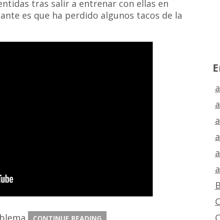
tidas tras salir a entrenar con ellas en
tante es que ha perdido algunos tacos de la
E
a
a
a
a
a
a
B
C
C
roblema
CONTINUE READING