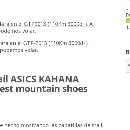
-
P
1
-
ara en el GTP-2013 (110Km 3000d+).
 podemos volar.
B
trail ASICS KAHANA
 Test mountain shoes
 hecho mostrando las zapatillas de trail