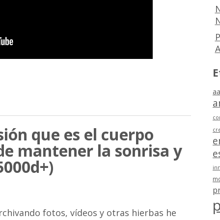
N
N
P
E
aa
a
co
ión que es el cuerpo
cr
e
de mantener la sonrisa y
e
5000d+)
in
mo
p
p
rchivando fotos, vídeos y otras hierbas he