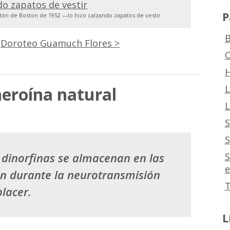
P
ón de Boston de 1952 —lo hizo calzando zapatos de vestir
B
:
Doroteo Guamuch Flores >
C
H
L
heroína natural
L
S
S
y dinorfinas se almacenan en las
S
e
an durante la neurotransmisión
T
placer.
L