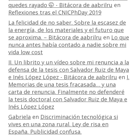
quedes rayado 🤭 - Bitácora de aabrilru
en
Reflexiones tras el CNICPhDay 2019
La felicidad de no saber. Sobre la escasez de
la energía, de los materiales y el futuro que
se aproxima. – Bitácora de aabrilru
en
Lo que
nunca antes había contado a nadie sobre mi
vida low cost
II. Un librito y un vídeo sobre mi renuncia a la
defensa de la tesis con Salvador Ruiz de Maya
e Inés López López - Bitácora de aabrilru
en
I.
Memorias de una tesis fracasada… y una
carta de renuncia. Finalmente no defenderé
la tesis doctoral con Salvador Ruiz de Maya e
Inés López López
Gabriela
en
Discriminación tecnológica si
vives en una zona rural. Ley de risa en
España. Publicidad confusa.