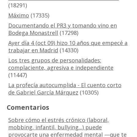
(18291)
Máximo
(17335)
Documentando el PR3 y tomando vino en
Bodega Monastrell
(17298)
Ayer día 4 (oct 09) hizo 10 años que empecé a
trabajar en Madrid
(14330)
Los tres grupos de personalidades:
complaciente, agresiva e independiente
(11447)
La profecía autocumplida - El cuento corto
de Gabriel García Márquez
(10305)
Comentarios
Sobre cómo el estrés crónico (laboral,
mobbing, infantil, bullying...) puede
provocarte una enfermedad mental —que te