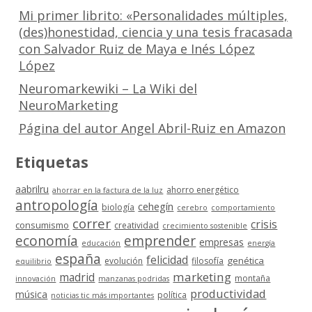
Mi primer librito: «Personalidades múltiples,
(des)honestidad, ciencia y una tesis fracasada
con Salvador Ruiz de Maya e Inés López
López
Neuromarkewiki – La Wiki del
NeuroMarketing
Página del autor Angel Abril-Ruiz en Amazon
Etiquetas
aabrilru
ahorro energético
ahorrar en la factura de la luz
antropología
cehegín
biología
cerebro
comportamiento
correr
crisis
consumismo
creatividad
crecimiento sostenible
economía
emprender
empresas
educación
energía
españa
felicidad
genética
evolución
filosofía
equilibrio
marketing
madrid
montaña
innovación
manzanas podridas
productividad
música
política
noticias tic más importantes