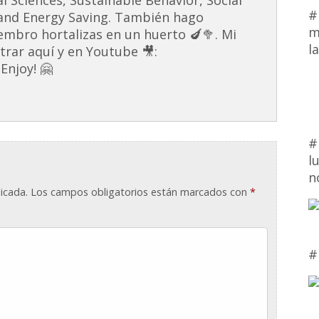
#
and Energy Saving. También hago
m
embro hortalizas en un huerto 🍆🥦. Mi
l
rar aquí y en Youtube 🎥:
Enjoy! 🤗
#
l
n
icada.
Los campos obligatorios están marcados con
*
#