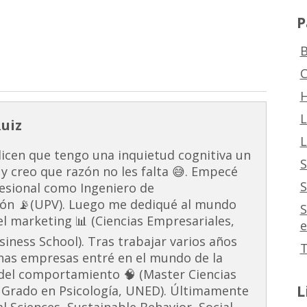
P
B
C
H
L
Ruiz
L
dicen que tengo una inquietud cognitiva un
S
 y creo que razón no les falta 😅. Empecé
S
esional como Ingeniero de
ón 📡(UPV). Luego me dediqué al mundo
S
 el marketing 📊 (Ciencias Empresariales,
e
ness School). Tras trabajar varios años
T
unas empresas entré en el mundo de la
s del comportamiento 🧠 (Master Ciencias
L
 Grado en Psicología, UNED). Últimamente
al Sciences, Sustainable Behavior, Social