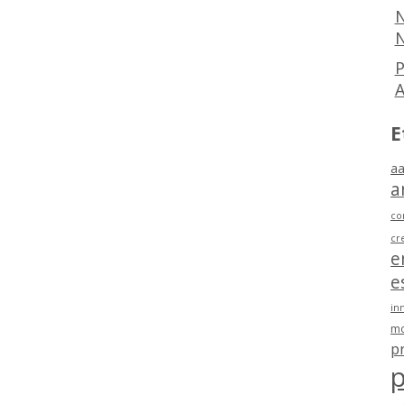
N
N
P
E
aa
a
co
cr
e
e
in
mo
p
p