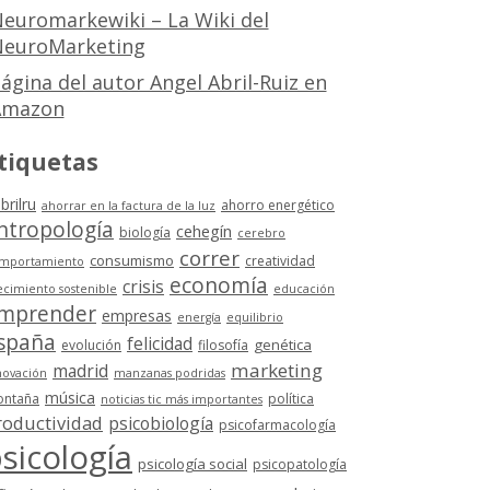
euromarkewiki – La Wiki del
euroMarketing
ágina del autor Angel Abril-Ruiz en
Amazon
tiquetas
brilru
ahorro energético
ahorrar en la factura de la luz
ntropología
cehegín
biología
cerebro
correr
consumismo
creatividad
mportamiento
economía
crisis
ecimiento sostenible
educación
mprender
empresas
energía
equilibrio
spaña
felicidad
genética
evolución
filosofía
marketing
madrid
novación
manzanas podridas
música
ntaña
política
noticias tic más importantes
roductividad
psicobiología
psicofarmacología
sicología
psicología social
psicopatología