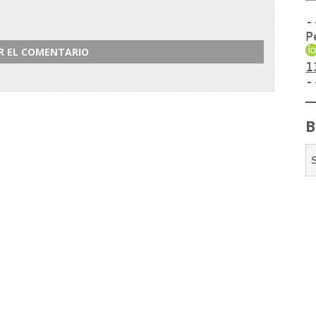
-
P
1
-
B