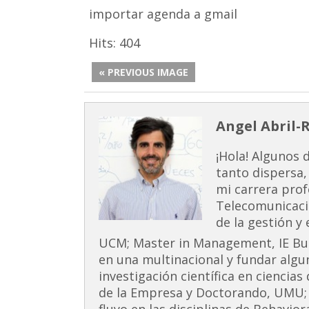
importar agenda a gmail
Hits:
404
« PREVIOUS IMAGE
Angel Abril-
¡Hola! Algunos 
tanto dispersa,
mi carrera prof
Telecomunicaci
de la gestión y
UCM; Master in Management, IE Busi
en una multinacional y fundar alg
investigación científica en ciencia
de la Empresa y Doctorando, UMU;
fluyo en las disciplinas de Behavior