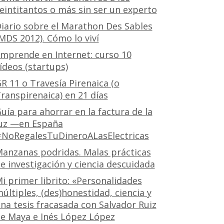
eintitantos o más sin ser un experto
iario sobre el Marathon Des Sables
MDS 2012). Cómo lo viví
mprende en Internet: curso 10
ídeos (startups)
R 11 o Travesía Pirenaica (o
ranspirenaica) en 21 días
uía para ahorrar en la factura de la
uz —en España
NoRegalesTuDineroALasElectricas
anzanas podridas. Malas prácticas
e investigación y ciencia descuidada
i primer librito: «Personalidades
últiples, (des)honestidad, ciencia y
na tesis fracasada con Salvador Ruiz
e Maya e Inés López López