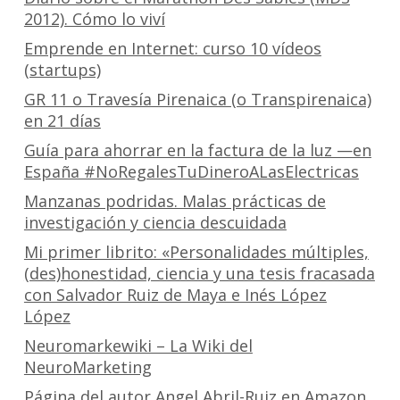
2012). Cómo lo viví
Emprende en Internet: curso 10 vídeos
(startups)
GR 11 o Travesía Pirenaica (o Transpirenaica)
en 21 días
Guía para ahorrar en la factura de la luz —en
España #NoRegalesTuDineroALasElectricas
Manzanas podridas. Malas prácticas de
investigación y ciencia descuidada
Mi primer librito: «Personalidades múltiples,
(des)honestidad, ciencia y una tesis fracasada
con Salvador Ruiz de Maya e Inés López
López
Neuromarkewiki – La Wiki del
NeuroMarketing
Página del autor Angel Abril-Ruiz en Amazon