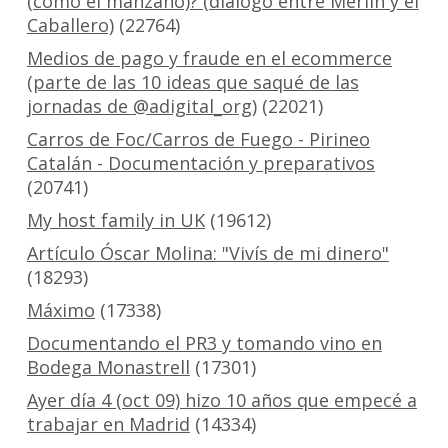
(como el manzano)? (diálogo entre Merlín y el
Caballero)
(22764)
Medios de pago y fraude en el ecommerce
(parte de las 10 ideas que saqué de las
jornadas de @adigital_org)
(22021)
Carros de Foc/Carros de Fuego - Pirineo
Catalán - Documentación y preparativos
(20741)
My host family in UK
(19612)
Artículo Óscar Molina: "Vivís de mi dinero"
(18293)
Máximo
(17338)
Documentando el PR3 y tomando vino en
Bodega Monastrell
(17301)
Ayer día 4 (oct 09) hizo 10 años que empecé a
trabajar en Madrid
(14334)