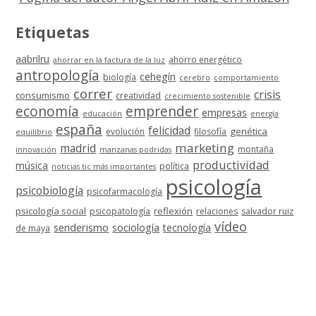
Etiquetas
aabrilru
ahorro energético
ahorrar en la factura de la luz
antropología
cehegín
biología
cerebro
comportamiento
correr
crisis
consumismo
creatividad
crecimiento sostenible
economía
emprender
empresas
educación
energía
españa
felicidad
genética
evolución
filosofía
equilibrio
marketing
madrid
montaña
innovación
manzanas podridas
productividad
música
política
noticias tic más importantes
psicología
psicobiología
psicofarmacología
psicología social
reflexión
psicopatología
relaciones
salvador ruiz
vídeo
senderismo
sociología
tecnología
de maya