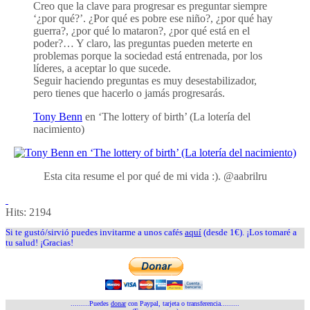
Creo que la clave para progresar es preguntar siempre
‘¿por qué?’. ¿Por qué es pobre ese niño?, ¿por qué hay
guerra?, ¿por qué lo mataron?, ¿por qué está en el
poder?… Y claro, las preguntas pueden meterte en
problemas porque la sociedad está entrenada, por los
líderes, a aceptar lo que sucede.
Seguir haciendo preguntas es muy desestabilizador,
pero tienes que hacerlo o jamás progresarás.
Tony Benn
en ‘The lottery of birth’ (La lotería del
nacimiento)
Esta cita resume el por qué de mi vida :). @aabrilru
Hits:
2194
Si te gustó/sirvió puedes invitarme a unos cafés
aquí
(desde 1€). ¡Los tomaré a
tu salud! ¡Gracias!
.........Puedes
donar
con Paypal, tarjeta o transferencia.........