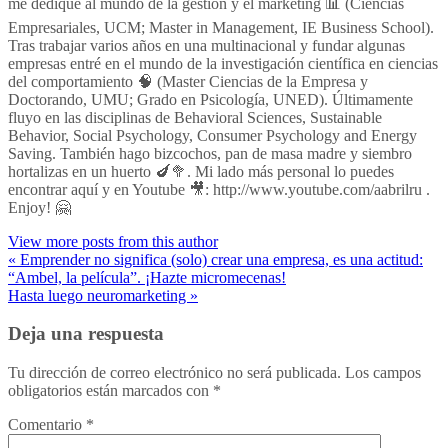
me dediqué al mundo de la gestión y el marketing 📊 (Ciencias
Empresariales, UCM; Master in Management, IE Business School).
Tras trabajar varios años en una multinacional y fundar algunas
empresas entré en el mundo de la investigación científica en ciencias
del comportamiento 🧠 (Master Ciencias de la Empresa y
Doctorando, UMU; Grado en Psicología, UNED). Últimamente
fluyo en las disciplinas de Behavioral Sciences, Sustainable
Behavior, Social Psychology, Consumer Psychology and Energy
Saving. También hago bizcochos, pan de masa madre y siembro
hortalizas en un huerto 🍆🥦. Mi lado más personal lo puedes
encontrar aquí y en Youtube 🎥: http://www.youtube.com/aabrilru .
Enjoy! 🤗
View more posts from this author
« Emprender no significa (solo) crear una empresa, es una actitud:
“Ambel, la película”. ¡Hazte micromecenas!
Hasta luego neuromarketing »
Deja una respuesta
Tu dirección de correo electrónico no será publicada.
Los campos
obligatorios están marcados con
*
Comentario
*