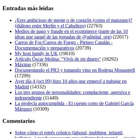
Entradas más leídas
¿Eres ambicioso de mente o de corazón (como el manzano)?
(diálogo entre Merlín y el Caballero)
(22763)
Medios de pago y fraude en el ecommerce (parte de las 10
ideas que saqué de las jornadas de @adigital_org)
(22017)
Carros de Foc/Carros de Fuego - Pirineo Catalán -
Documentación y preparativos
(20739)
My host family in UK
(19610)
Artículo Óscar Molina: "Vivís de mi dinero"
(18292)
Máximo
(17336)
Documentando el PR3 y tomando vino en Bodega Monastrell
(17299)
Ayer día 4 (oct 09) hizo 10 años que empecé a trabajar en
Madrid
(14332)
Los tres grupos de personalidades: complaciente, agresiva e
independiente
(11449)
La profecía autocumplida - El cuento corto de Gabriel García
Márquez
(10309)
Comentarios
Sobre cómo el estrés crónico (laboral, mobbing, infantil,