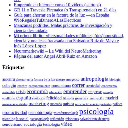
Emprende en Internet: curso 10 vídeos (startups)
GR 11 o Travesía Pirenaica (o Transpirenaica) en 21 días
Guía para ahorrar en la factura de la luz —en España
#NoRegalesTuDineroALasElectricas
Manzanas podridas. Malas prácticas de investigación y
ciencia descuidada
Mi primer librito: «Personalidades múltiples, (des)honestidad,
ciencia y una tesis fracasada con Salvador Ruiz de Maya e
Inés López López
Neuromarkewiki – La Wiki del NeuroMarketing
Página del autor Angel Abril-Ruiz en Amazon
Etiquetas
antropología
aabrilru
ahorro energético
biología
ahorrar en la factura de la luz
correr
cehegín
consumismo
creatividad
cerebro
comportamiento
crecimiento
economía
emprender
crisis
empresas
sostenible
educación
energía
españa
felicidad
madrid
genética
evolución
filosofía
equilibrio
innovación
marketing
música
montaña
política
manzanas podridas
noticias tic más importantes
psicología
productividad
psicobiología
psicofarmacología
psicología social
reflexión
psicopatología
relaciones
salvador ruiz de maya
vídeo
senderismo
sociología
tecnología