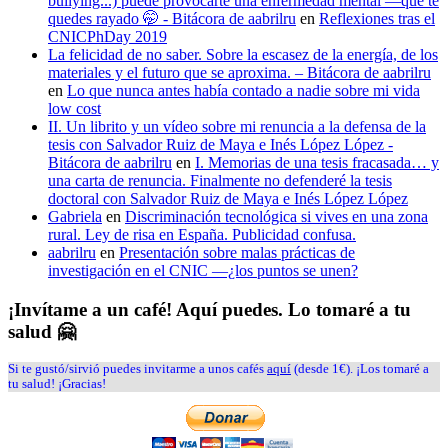
bullying...) puede provocarte una enfermedad mental —que te
quedes rayado 🤭 - Bitácora de aabrilru
en
Reflexiones tras el
CNICPhDay 2019
La felicidad de no saber. Sobre la escasez de la energía, de los
materiales y el futuro que se aproxima. – Bitácora de aabrilru
en
Lo que nunca antes había contado a nadie sobre mi vida
low cost
II. Un librito y un vídeo sobre mi renuncia a la defensa de la
tesis con Salvador Ruiz de Maya e Inés López López -
Bitácora de aabrilru
en
I. Memorias de una tesis fracasada… y
una carta de renuncia. Finalmente no defenderé la tesis
doctoral con Salvador Ruiz de Maya e Inés López López
Gabriela
en
Discriminación tecnológica si vives en una zona
rural. Ley de risa en España. Publicidad confusa.
aabrilru
en
Presentación sobre malas prácticas de
investigación en el CNIC —¿los puntos se unen?
¡Invítame a un café! Aquí puedes. Lo tomaré a tu
salud 🤗
Si te gustó/sirvió puedes invitarme a unos cafés
aquí
(desde 1€). ¡Los tomaré a
tu salud! ¡Gracias!