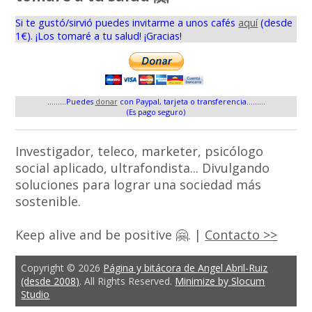
Si te gustó/sirvió puedes invitarme a unos cafés
aquí
(desde
1€). ¡Los tomaré a tu salud! ¡Gracias!
.........Puedes
donar
con Paypal, tarjeta o transferencia.........
(Es pago seguro)
Investigador, teleco, marketer, psicólogo
social aplicado, ultrafondista... Divulgando
soluciones para lograr una sociedad más
sostenible.
Keep alive and be positive 🤗. |
Contacto >>
Copyright © 2026
Página y bitácora de Angel Abril-Ruiz
(desde 2008)
. All Rights Reserved.
Minimize by Slocum
Studio