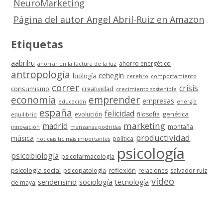
NeuroMarketing
Página del autor Angel Abril-Ruiz en Amazon
Etiquetas
aabrilru
ahorro energético
ahorrar en la factura de la luz
antropología
cehegín
biología
cerebro
comportamiento
correr
crisis
consumismo
creatividad
crecimiento sostenible
economía
emprender
empresas
educación
energía
españa
felicidad
genética
evolución
filosofía
equilibrio
marketing
madrid
montaña
innovación
manzanas podridas
productividad
música
política
noticias tic más importantes
psicología
psicobiología
psicofarmacología
psicología social
reflexión
psicopatología
relaciones
salvador ruiz
vídeo
senderismo
sociología
tecnología
de maya