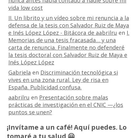
nunca antes había contado a nadie sobre mi
vida low cost
II. Un librito y un vídeo sobre mi renuncia a la
defensa de la tesis con Salvador Ruiz de Maya
e Inés López López - Bitácora de aabrilru
en
I.
Memorias de una tesis fracasada… y una
carta de renuncia. Finalmente no defenderé
la tesis doctoral con Salvador Ruiz de Maya e
Inés López López
Gabriela
en
Discriminación tecnológica si
vives en una zona rural. Ley de risa en
España. Publicidad confusa.
aabrilru
en
Presentación sobre malas
prácticas de investigación en el CNIC —¿los
puntos se unen?
¡Invítame a un café! Aquí puedes. Lo
tomaré a tu salud 🤗