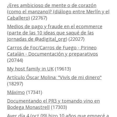
¿Eres ambicioso de mente o de corazón
(como el manzano)? (diálogo entre Merlín y el
Caballero)
(22767)
Medios de pago y fraude en el ecommerce
(parte de las 10 ideas que saqué de las
jornadas de @adigital_org)
(22027)
Carros de Foc/Carros de Fuego - Pirineo
Catalán - Documentación y preparativos
(20744)
My host family in UK
(19613)
Artículo Óscar Molina: "Vivís de mi dinero"
(18297)
Máximo
(17341)
Documentando el PR3 y tomando vino en
Bodega Monastrell
(17303)
Ayer día 4 (oct 09) hizo 10 años que empecé a