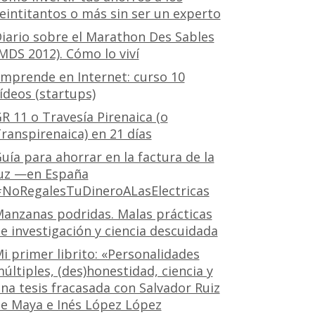
eintitantos o más sin ser un experto
iario sobre el Marathon Des Sables
MDS 2012). Cómo lo viví
mprende en Internet: curso 10
ídeos (startups)
R 11 o Travesía Pirenaica (o
ranspirenaica) en 21 días
uía para ahorrar en la factura de la
uz —en España
NoRegalesTuDineroALasElectricas
anzanas podridas. Malas prácticas
e investigación y ciencia descuidada
i primer librito: «Personalidades
últiples, (des)honestidad, ciencia y
na tesis fracasada con Salvador Ruiz
e Maya e Inés López López