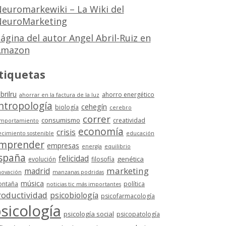
euromarkewiki – La Wiki del
euroMarketing
ágina del autor Angel Abril-Ruiz en
Amazon
tiquetas
brilru
ahorro energético
ahorrar en la factura de la luz
ntropología
cehegín
biología
cerebro
correr
consumismo
creatividad
mportamiento
economía
crisis
ecimiento sostenible
educación
mprender
empresas
energía
equilibrio
spaña
felicidad
genética
evolución
filosofía
marketing
madrid
novación
manzanas podridas
música
ntaña
política
noticias tic más importantes
roductividad
psicobiología
psicofarmacología
sicología
psicología social
psicopatología