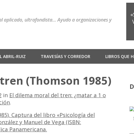
«
ial aplicado, ultrafondista… Ayudo a organizaciones y
 ABRIL-RUIZ
TRAVESÍAS Y CORREDOR
LIBROS QUE H
 tren (Thomson 1985)
D
2
in
El dilema moral del tren: ¿matar a 1 o
ción
.