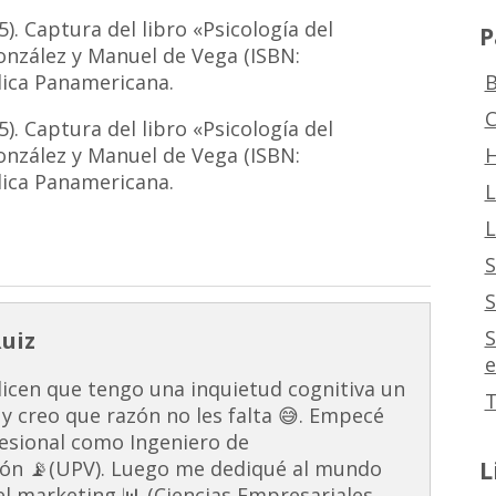
. Captura del libro «Psicología del
P
onzález y Manuel de Vega (ISBN:
B
dica Panamericana.
C
. Captura del libro «Psicología del
H
onzález y Manuel de Vega (ISBN:
dica Panamericana.
L
L
S
S
S
Ruiz
e
dicen que tengo una inquietud cognitiva un
T
 y creo que razón no les falta 😅. Empecé
esional como Ingeniero de
L
ón 📡(UPV). Luego me dediqué al mundo
 el marketing 📊 (Ciencias Empresariales,