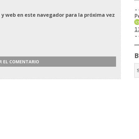
-
 y web en este navegador para la próxima vez
P
1
-
B