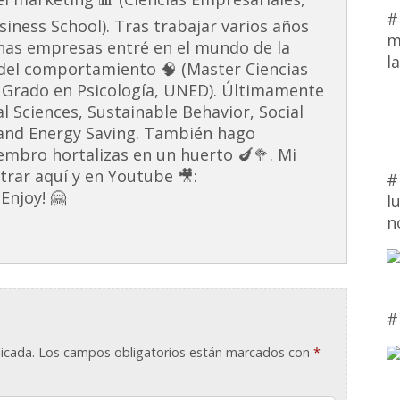
#
ness School). Tras trabajar varios años
m
unas empresas entré en el mundo de la
l
s del comportamiento 🧠 (Master Ciencias
 Grado en Psicología, UNED). Últimamente
al Sciences, Sustainable Behavior, Social
and Energy Saving. También hago
embro hortalizas en un huerto 🍆🥦. Mi
rar aquí y en Youtube 🎥:
#
Enjoy! 🤗
l
n
#
icada.
Los campos obligatorios están marcados con
*