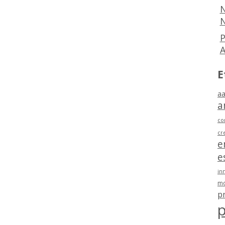
N
N
P
E
aa
a
co
cr
e
e
in
mo
p
p