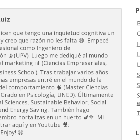
P
Ruiz
B
dicen que tengo una inquietud cognitiva un
C
 y creo que razón no les falta 😅. Empecé
H
esional como Ingeniero de
L
ón 📡(UPV). Luego me dediqué al mundo
 el marketing 📊 (Ciencias Empresariales,
L
ness School). Tras trabajar varios años
S
unas empresas entré en el mundo de la
S
s del comportamiento 🧠 (Master Ciencias
 Grado en Psicología, UNED). Últimamente
S
al Sciences, Sustainable Behavior, Social
e
and Energy Saving. También hago
T
embro hortalizas en un huerto 🍆🥦. Mi
rar aquí y en Youtube 🎥:
L
Enjoy! 🤗