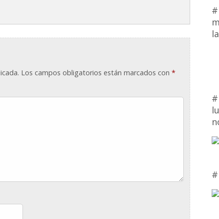
#
m
l
icada.
Los campos obligatorios están marcados con
*
#
l
n
#