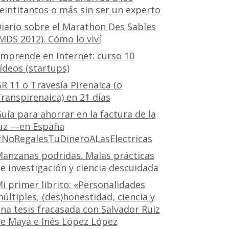
eintitantos o más sin ser un experto
iario sobre el Marathon Des Sables
MDS 2012). Cómo lo viví
mprende en Internet: curso 10
ídeos (startups)
R 11 o Travesía Pirenaica (o
ranspirenaica) en 21 días
uía para ahorrar en la factura de la
uz —en España
NoRegalesTuDineroALasElectricas
anzanas podridas. Malas prácticas
e investigación y ciencia descuidada
i primer librito: «Personalidades
últiples, (des)honestidad, ciencia y
na tesis fracasada con Salvador Ruiz
e Maya e Inés López López