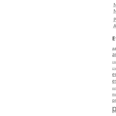
N
N
P
E
aa
a
co
cr
e
e
in
mo
p
p