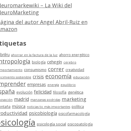
euromarkewiki – La Wiki del
euroMarketing
ágina del autor Angel Abril-Ruiz en
Amazon
tiquetas
brilru
ahorro energético
ahorrar en la factura de la luz
ntropología
cehegín
biología
cerebro
correr
consumismo
creatividad
mportamiento
economía
crisis
ecimiento sostenible
educación
mprender
empresas
energía
equilibrio
spaña
felicidad
genética
evolución
filosofía
marketing
madrid
novación
manzanas podridas
música
ntaña
política
noticias tic más importantes
roductividad
psicobiología
psicofarmacología
sicología
psicología social
psicopatología