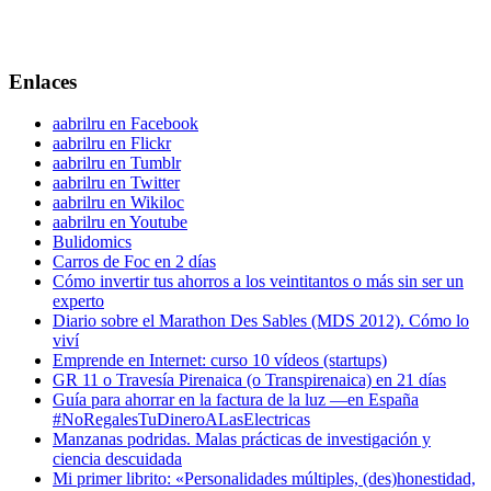
Enlaces
aabrilru en Facebook
aabrilru en Flickr
aabrilru en Tumblr
aabrilru en Twitter
aabrilru en Wikiloc
aabrilru en Youtube
Bulidomics
Carros de Foc en 2 días
Cómo invertir tus ahorros a los veintitantos o más sin ser un
experto
Diario sobre el Marathon Des Sables (MDS 2012). Cómo lo
viví
Emprende en Internet: curso 10 vídeos (startups)
GR 11 o Travesía Pirenaica (o Transpirenaica) en 21 días
Guía para ahorrar en la factura de la luz —en España
#NoRegalesTuDineroALasElectricas
Manzanas podridas. Malas prácticas de investigación y
ciencia descuidada
Mi primer librito: «Personalidades múltiples, (des)honestidad,