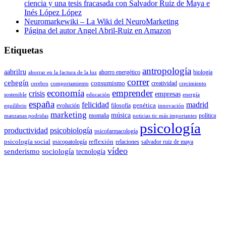
ciencia y una tesis fracasada con Salvador Ruiz de Maya e
Inés López López
Neuromarkewiki – La Wiki del NeuroMarketing
Página del autor Angel Abril-Ruiz en Amazon
Etiquetas
antropología
aabrilru
ahorro energético
biología
ahorrar en la factura de la luz
correr
cehegín
consumismo
creatividad
cerebro
comportamiento
crecimiento
economía
emprender
crisis
empresas
sostenible
educación
energía
españa
felicidad
madrid
genética
evolución
filosofía
equilibrio
innovación
marketing
música
montaña
política
manzanas podridas
noticias tic más importantes
psicología
productividad
psicobiología
psicofarmacología
psicología social
reflexión
psicopatología
relaciones
salvador ruiz de maya
vídeo
senderismo
sociología
tecnología