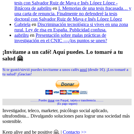
tesis con Salvador Ruiz de Maya e Inés López López -
Bitácora de aabrilru
en
I. Memorias de una tesis fracasada… y
una carta de renuncia. Finalmente no defenderé la tesis
doctoral con Salvador Ruiz de Maya e Inés López López
Gabriela
en
Discriminación tecnológica si vives en una zona
rural. Ley de risa en España. Publicidad confusa.
aabrilru
en
Presentación sobre malas prácticas de
investigación en el CNIC —¿los puntos se unen?
¡Invítame a un café! Aquí puedes. Lo tomaré a tu
salud 🤗
Si te gustó/sirvió puedes invitarme a unos cafés
aquí
(desde 1€). ¡Los tomaré a
tu salud! ¡Gracias!
.........Puedes
donar
con Paypal, tarjeta o transferencia.........
(Es pago seguro)
Investigador, teleco, marketer, psicólogo social aplicado,
ultrafondista... Divulgando soluciones para lograr una sociedad más
sostenible.
Keep alive and be positive 🤗. |
Contacto >>