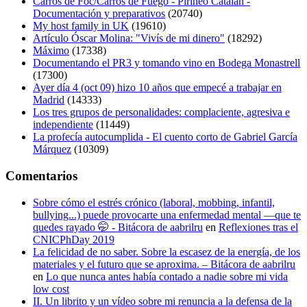
Carros de Foc/Carros de Fuego - Pirineo Catalán -
Documentación y preparativos
(20740)
My host family in UK
(19610)
Artículo Óscar Molina: "Vivís de mi dinero"
(18292)
Máximo
(17338)
Documentando el PR3 y tomando vino en Bodega Monastrell
(17300)
Ayer día 4 (oct 09) hizo 10 años que empecé a trabajar en
Madrid
(14333)
Los tres grupos de personalidades: complaciente, agresiva e
independiente
(11449)
La profecía autocumplida - El cuento corto de Gabriel García
Márquez
(10309)
Comentarios
Sobre cómo el estrés crónico (laboral, mobbing, infantil,
bullying...) puede provocarte una enfermedad mental —que te
quedes rayado 🤭 - Bitácora de aabrilru
en
Reflexiones tras el
CNICPhDay 2019
La felicidad de no saber. Sobre la escasez de la energía, de los
materiales y el futuro que se aproxima. – Bitácora de aabrilru
en
Lo que nunca antes había contado a nadie sobre mi vida
low cost
II. Un librito y un vídeo sobre mi renuncia a la defensa de la