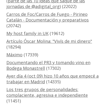
(parte de las 10 ideas que saqué de las
jornadas de @adigital_org)
(22022)
Carros de Foc/Carros de Fuego - Pirineo
Catalán - Documentación y preparativos
(20742)
My host family in UK
(19612)
Artículo Óscar Molina: "Vivís de mi dinero"
(18294)
Máximo
(17339)
Documentando el PR3 y tomando vino en
Bodega Monastrell
(17302)
Ayer día 4 (oct 09) hizo 10 años que empecé a
trabajar en Madrid
(14335)
Los tres grupos de personalidades:
complaciente, agresiva e independiente
(11451)