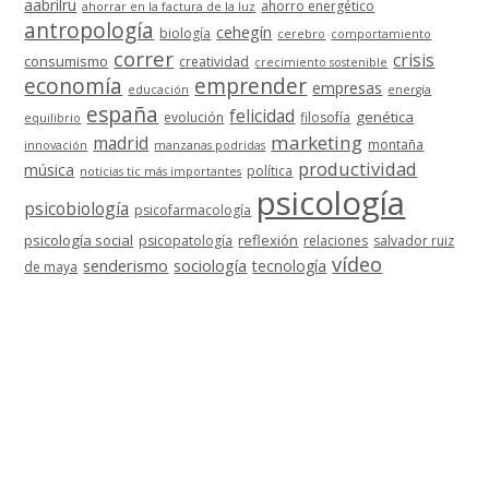
aabrilru
ahorro energético
ahorrar en la factura de la luz
antropología
cehegín
biología
cerebro
comportamiento
correr
crisis
consumismo
creatividad
crecimiento sostenible
economía
emprender
empresas
educación
energía
españa
felicidad
genética
evolución
filosofía
equilibrio
marketing
madrid
montaña
innovación
manzanas podridas
productividad
música
política
noticias tic más importantes
psicología
psicobiología
psicofarmacología
psicología social
reflexión
psicopatología
relaciones
salvador ruiz
vídeo
senderismo
sociología
tecnología
de maya