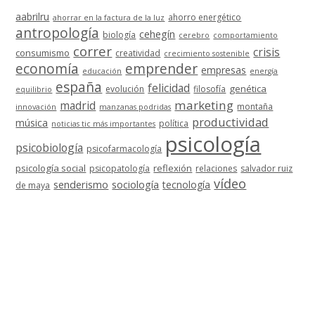
aabrilru
ahorro energético
ahorrar en la factura de la luz
antropología
cehegín
biología
cerebro
comportamiento
correr
crisis
consumismo
creatividad
crecimiento sostenible
economía
emprender
empresas
educación
energía
españa
felicidad
genética
evolución
filosofía
equilibrio
marketing
madrid
montaña
innovación
manzanas podridas
productividad
música
política
noticias tic más importantes
psicología
psicobiología
psicofarmacología
psicología social
reflexión
psicopatología
relaciones
salvador ruiz
vídeo
senderismo
sociología
tecnología
de maya