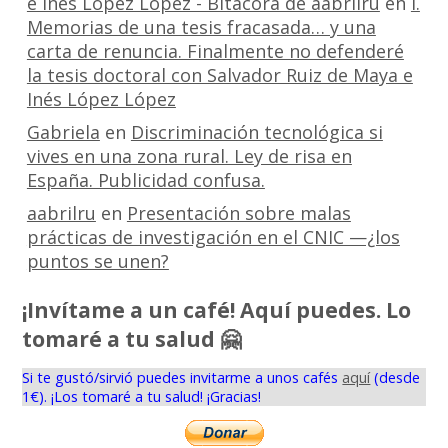
e Inés López López - Bitácora de aabrilru
en
I.
Memorias de una tesis fracasada… y una
carta de renuncia. Finalmente no defenderé
la tesis doctoral con Salvador Ruiz de Maya e
Inés López López
Gabriela
en
Discriminación tecnológica si
vives en una zona rural. Ley de risa en
España. Publicidad confusa.
aabrilru
en
Presentación sobre malas
prácticas de investigación en el CNIC —¿los
puntos se unen?
¡Invítame a un café! Aquí puedes. Lo
tomaré a tu salud 🤗
Si te gustó/sirvió puedes invitarme a unos cafés
aquí
(desde
1€). ¡Los tomaré a tu salud! ¡Gracias!