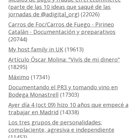
(parte de las 10 ideas que saqué de las
jornadas de @adigital_org)
(22026)
Carros de Foc/Carros de Fuego - Pirineo
Catalán - Documentación y preparativos
(20744)
My host family in UK
(19613)
Artículo Óscar Molina: "Vivís de mi dinero"
(18295)
Máximo
(17341)
Documentando el PR3 y tomando vino en
Bodega Monastrell
(17303)
Ayer día 4 (oct 09) hizo 10 años que empecé a
trabajar en Madrid
(14338)
Los tres grupos de personalidades:
complaciente, agresiva e independiente
(11453)