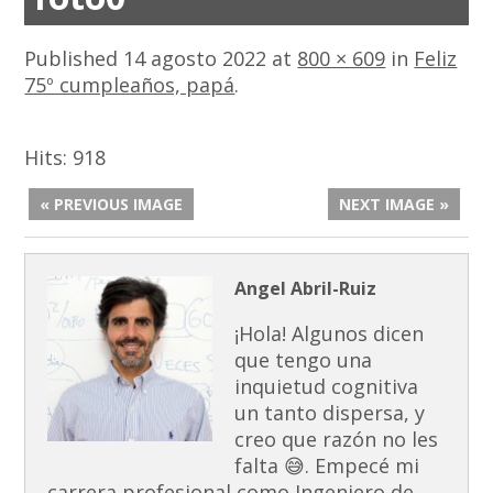
Published
14 agosto 2022
at
800 × 609
in
Feliz
75º cumpleaños, papá
.
Hits:
918
« PREVIOUS IMAGE
NEXT IMAGE »
Angel Abril-Ruiz
¡Hola! Algunos dicen
que tengo una
inquietud cognitiva
un tanto dispersa, y
creo que razón no les
falta 😅. Empecé mi
carrera profesional como Ingeniero de