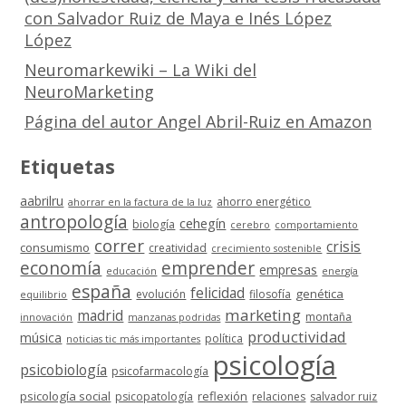
con Salvador Ruiz de Maya e Inés López
López
Neuromarkewiki – La Wiki del
NeuroMarketing
Página del autor Angel Abril-Ruiz en Amazon
Etiquetas
aabrilru
ahorro energético
ahorrar en la factura de la luz
antropología
cehegín
biología
cerebro
comportamiento
correr
crisis
consumismo
creatividad
crecimiento sostenible
economía
emprender
empresas
educación
energía
españa
felicidad
genética
evolución
filosofía
equilibrio
marketing
madrid
montaña
innovación
manzanas podridas
productividad
música
política
noticias tic más importantes
psicología
psicobiología
psicofarmacología
psicología social
reflexión
psicopatología
relaciones
salvador ruiz