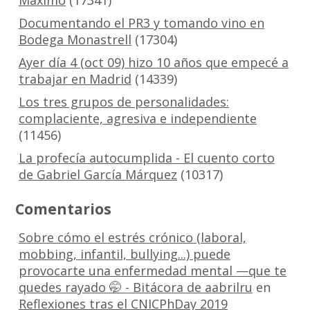
Máximo
(17341)
Documentando el PR3 y tomando vino en
Bodega Monastrell
(17304)
Ayer día 4 (oct 09) hizo 10 años que empecé a
trabajar en Madrid
(14339)
Los tres grupos de personalidades:
complaciente, agresiva e independiente
(11456)
La profecía autocumplida - El cuento corto
de Gabriel García Márquez
(10317)
Comentarios
Sobre cómo el estrés crónico (laboral,
mobbing, infantil, bullying...) puede
provocarte una enfermedad mental —que te
quedes rayado 🤭 - Bitácora de aabrilru
en
Reflexiones tras el CNICPhDay 2019