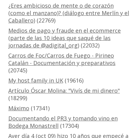
¿Eres ambicioso de mente o de corazón
(como el manzano)? (diálogo entre Merlín y el
Caballero)
(22769)
Medios de pago y fraude en el ecommerce
(parte de las 10 ideas que saqué de las
jornadas de @adigital_org)
(22032)
Carros de Foc/Carros de Fuego - Pirineo
Catalán - Documentación y preparativos
(20745)
My host family in UK
(19616)
Artículo Óscar Molina: "Vivís de mi dinero"
(18299)
Máximo
(17341)
Documentando el PR3 y tomando vino en
Bodega Monastrell
(17304)
Ayer día 4 (oct 09) hizo 10 años que empecé a