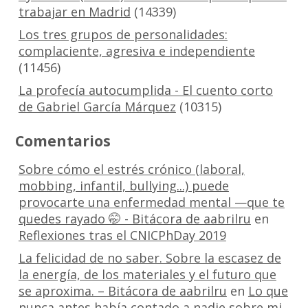
trabajar en Madrid
(14339)
Los tres grupos de personalidades:
complaciente, agresiva e independiente
(11456)
La profecía autocumplida - El cuento corto
de Gabriel García Márquez
(10315)
Comentarios
Sobre cómo el estrés crónico (laboral,
mobbing, infantil, bullying...) puede
provocarte una enfermedad mental —que te
quedes rayado 🤭 - Bitácora de aabrilru
en
Reflexiones tras el CNICPhDay 2019
La felicidad de no saber. Sobre la escasez de
la energía, de los materiales y el futuro que
se aproxima. – Bitácora de aabrilru
en
Lo que
nunca antes había contado a nadie sobre mi