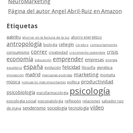
NeuroMarketing
Página del autor Angel Abril-Ruiz en Amazon
Etiquetas
aabrilru
ahorro energético
ahorrar en la factura de la luz
antropología
cehegín
biología
cerebro
comportamiento
correr
crisis
consumismo
creatividad
crecimiento sostenible
economía
emprender
empresas
educación
energía
españa
felicidad
genética
evolución
filosofía
equilibrio
marketing
madrid
montaña
innovación
manzanas podridas
productividad
música
política
noticias tic más importantes
psicología
psicobiología
psicofarmacología
psicología social
reflexión
psicopatología
relaciones
salvador ruiz
vídeo
senderismo
sociología
tecnología
de maya