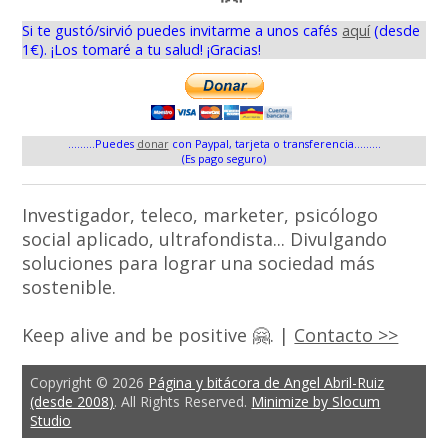
Si te gustó/sirvió puedes invitarme a unos cafés
aquí
(desde
1€). ¡Los tomaré a tu salud! ¡Gracias!
.........Puedes
donar
con Paypal, tarjeta o transferencia.........
(Es pago seguro)
Investigador, teleco, marketer, psicólogo
social aplicado, ultrafondista... Divulgando
soluciones para lograr una sociedad más
sostenible.
Keep alive and be positive 🤗. |
Contacto >>
Copyright © 2026
Página y bitácora de Angel Abril-Ruiz
(desde 2008)
. All Rights Reserved.
Minimize by Slocum
Studio