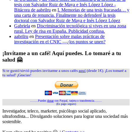
tesis con Salvador Ruiz de Maya e Inés López López -
Bitácora de aabrilru
en
I. Memorias de una tesis fracasada… y
una carta de renuncia. Finalmente no defenderé la tesis
doctoral con Salvador Ruiz de Maya e Inés López López
Gabriela
en
Discriminación tecnológica si vives en una zona
rural. Ley de risa en España. Publicidad confusa.
aabrilru
en
Presentación sobre malas prácticas de
investigación en el CNIC —¿los puntos se unen?
¡Invítame a un café! Aquí puedes. Lo tomaré a tu
salud 🤗
Si te gustó/sirvió puedes invitarme a unos cafés
aquí
(desde 1€). ¡Los tomaré a
tu salud! ¡Gracias!
.........Puedes
donar
con Paypal, tarjeta o transferencia.........
(Es pago seguro)
Investigador, teleco, marketer, psicólogo social aplicado,
ultrafondista... Divulgando soluciones para lograr una sociedad más
sostenible.