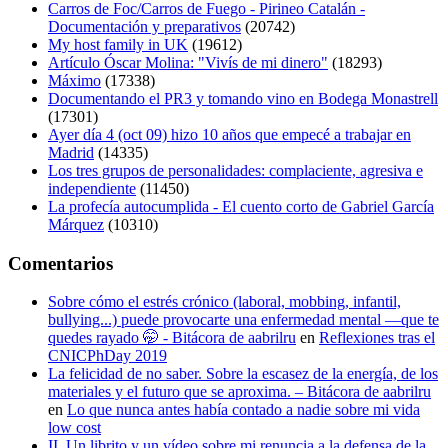
Carros de Foc/Carros de Fuego - Pirineo Catalán -
Documentación y preparativos
(20742)
My host family in UK
(19612)
Artículo Óscar Molina: "Vivís de mi dinero"
(18293)
Máximo
(17338)
Documentando el PR3 y tomando vino en Bodega Monastrell
(17301)
Ayer día 4 (oct 09) hizo 10 años que empecé a trabajar en
Madrid
(14335)
Los tres grupos de personalidades: complaciente, agresiva e
independiente
(11450)
La profecía autocumplida - El cuento corto de Gabriel García
Márquez
(10310)
Comentarios
Sobre cómo el estrés crónico (laboral, mobbing, infantil,
bullying...) puede provocarte una enfermedad mental —que te
quedes rayado 🤭 - Bitácora de aabrilru
en
Reflexiones tras el
CNICPhDay 2019
La felicidad de no saber. Sobre la escasez de la energía, de los
materiales y el futuro que se aproxima. – Bitácora de aabrilru
en
Lo que nunca antes había contado a nadie sobre mi vida
low cost
II. Un librito y un vídeo sobre mi renuncia a la defensa de la