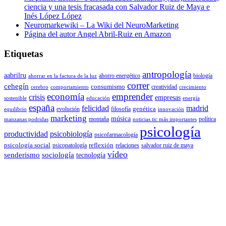
ciencia y una tesis fracasada con Salvador Ruiz de Maya e
Inés López López
Neuromarkewiki – La Wiki del NeuroMarketing
Página del autor Angel Abril-Ruiz en Amazon
Etiquetas
antropología
aabrilru
ahorro energético
biología
ahorrar en la factura de la luz
correr
cehegín
consumismo
creatividad
cerebro
comportamiento
crecimiento
economía
emprender
crisis
empresas
sostenible
educación
energía
españa
felicidad
madrid
genética
evolución
filosofía
equilibrio
innovación
marketing
música
montaña
política
manzanas podridas
noticias tic más importantes
psicología
productividad
psicobiología
psicofarmacología
psicología social
reflexión
psicopatología
relaciones
salvador ruiz de maya
vídeo
senderismo
sociología
tecnología