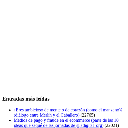
Entradas más leídas
¿Eres ambicioso de mente o de corazón (como el manzano)?
(diálogo entre Merlín y el Caballero)
(22765)
Medios de pago y fraude en el ecommerce (parte de las 10
ideas que saqué de las jornadas de @adigital_org)
(22021)