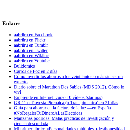
Enlaces
aabrilru en Facebook
aabrilru en Flickr
aabrilru en Tumblr
aabrilru en Twitter
aabrilru en Wikiloc
aabrilru en Youtube
Bulidomics
Carros de Foc en 2 días
Cómo invertir tus ahorros a los veintitantos o más sin ser un
experto
Diario sobre el Marathon Des Sables (MDS 2012). Cómo lo
viví
Emprende en Internet: curso 10 vídeos (startups)
GR 11 o Travesía Pirenaica (o Transpirenaica) en 21 días
Guía para ahorrar en la factura de la luz —en España
#NoRegalesTuDineroALasElectricas
Manzanas podridas. Malas prácticas de investigación y
ciencia descuidada
Mi primer librito: «Personalidades múltiples, (des)honestidad,