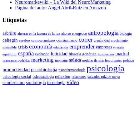
Neuromarkewiki – La Wiki del NeuroMarketing
Página del autor Angel Abril-Ruiz en Amazon
Etiquetas
antropología
aabrilru
ahorro energético
biología
ahorrar en la factura de la luz
correr
cehegín
consumismo
creatividad
cerebro
comportamiento
crecimiento
economía
emprender
crisis
empresas
sostenible
educación
energía
españa
felicidad
madrid
genética
evolución
filosofía
equilibrio
innovación
marketing
música
montaña
política
manzanas podridas
noticias tic más importantes
psicología
productividad
psicobiología
psicofarmacología
psicología social
reflexión
psicopatología
relaciones
salvador ruiz de maya
vídeo
senderismo
sociología
tecnología