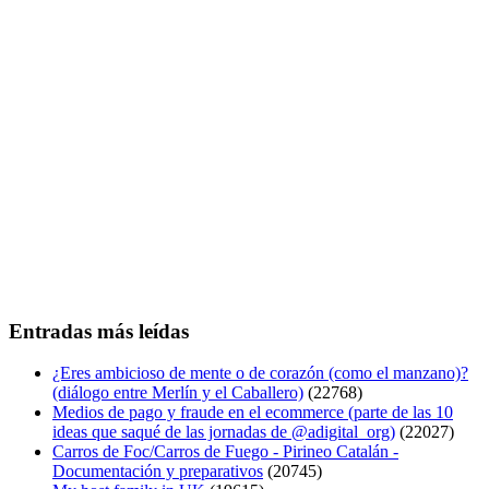
Entradas más leídas
¿Eres ambicioso de mente o de corazón (como el manzano)?
(diálogo entre Merlín y el Caballero)
(22768)
Medios de pago y fraude en el ecommerce (parte de las 10
ideas que saqué de las jornadas de @adigital_org)
(22027)
Carros de Foc/Carros de Fuego - Pirineo Catalán -
Documentación y preparativos
(20745)