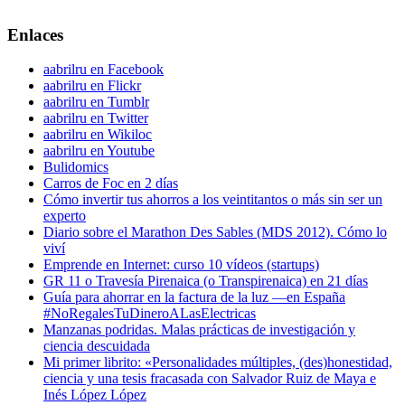
Enlaces
aabrilru en Facebook
aabrilru en Flickr
aabrilru en Tumblr
aabrilru en Twitter
aabrilru en Wikiloc
aabrilru en Youtube
Bulidomics
Carros de Foc en 2 días
Cómo invertir tus ahorros a los veintitantos o más sin ser un
experto
Diario sobre el Marathon Des Sables (MDS 2012). Cómo lo
viví
Emprende en Internet: curso 10 vídeos (startups)
GR 11 o Travesía Pirenaica (o Transpirenaica) en 21 días
Guía para ahorrar en la factura de la luz —en España
#NoRegalesTuDineroALasElectricas
Manzanas podridas. Malas prácticas de investigación y
ciencia descuidada
Mi primer librito: «Personalidades múltiples, (des)honestidad,
ciencia y una tesis fracasada con Salvador Ruiz de Maya e
Inés López López