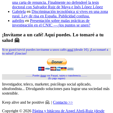
una carta de renuncia. Finalmente no defenderé la tesis
doctoral con Salvador Ruiz de Maya e Inés López López
Gabriela
en
Discriminación tecnológica si vives en una zona
rural. Ley de risa en España. Publicidad confusa.
aabrilru
en
Presentación sobre malas prácticas de
investigación en el CNIC —¿los puntos se unen?
¡Invítame a un café! Aquí puedes. Lo tomaré a tu
salud 🤗
Si te gustó/sirvió puedes invitarme a unos cafés
aquí
(desde 1€). ¡Los tomaré a
tu salud! ¡Gracias!
.........Puedes
donar
con Paypal, tarjeta o transferencia.........
(Es pago seguro)
Investigador, teleco, marketer, psicólogo social aplicado,
ultrafondista... Divulgando soluciones para lograr una sociedad más
sostenible.
Keep alive and be positive 🤗. |
Contacto >>
Copyright © 2026
Página y bitácora de Angel Abril-Ruiz (desde