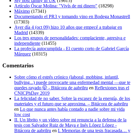
My host family in UK
(19615)
Artículo Óscar Molina: "Vivís de mi dinero"
(18298)
Máximo
(17341)
Documentando el PR3 y tomando vino en Bodega Monastrell
(17303)
Ayer día 4 (oct 09) hizo 10 años que empecé a trabajar en
Madrid
(14339)
Los tres grupos de personalidades: complaciente, agresiva e
independiente
(11455)
La profecía autocumplida - El cuento corto de Gabriel García
Márquez
(10315)
Comentarios
Sobre cómo el estrés crónico (laboral, mobbing, infantil,
bullying...) puede provocarte una enfermedad mental —que te
quedes rayado 🤭 - Bitácora de aabrilru
en
Reflexiones tras el
CNICPhDay 2019
La felicidad de no saber. Sobre la escasez de la energía, de los
materiales y el futuro que se aproxima. – Bitácora de aabrilru
en
Lo que nunca antes había contado a nadie sobre mi vida
low cost
II. Un librito y un vídeo sobre mi renuncia a la defensa de la
tesis con Salvador Ruiz de Maya e Inés López López -
Bitácora de aabrilru
en
I. Memorias de una tesis fracasada… y