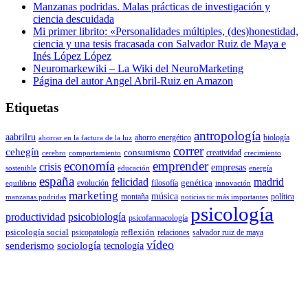
Manzanas podridas. Malas prácticas de investigación y
ciencia descuidada
Mi primer librito: «Personalidades múltiples, (des)honestidad,
ciencia y una tesis fracasada con Salvador Ruiz de Maya e
Inés López López
Neuromarkewiki – La Wiki del NeuroMarketing
Página del autor Angel Abril-Ruiz en Amazon
Etiquetas
antropología
aabrilru
ahorro energético
biología
ahorrar en la factura de la luz
correr
cehegín
consumismo
creatividad
cerebro
comportamiento
crecimiento
economía
emprender
crisis
empresas
sostenible
educación
energía
españa
felicidad
madrid
genética
evolución
filosofía
equilibrio
innovación
marketing
música
montaña
política
manzanas podridas
noticias tic más importantes
psicología
productividad
psicobiología
psicofarmacología
psicología social
reflexión
psicopatología
relaciones
salvador ruiz de maya
vídeo
senderismo
sociología
tecnología