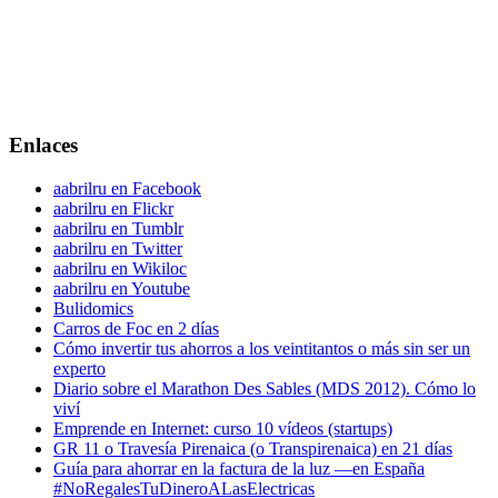
Enlaces
aabrilru en Facebook
aabrilru en Flickr
aabrilru en Tumblr
aabrilru en Twitter
aabrilru en Wikiloc
aabrilru en Youtube
Bulidomics
Carros de Foc en 2 días
Cómo invertir tus ahorros a los veintitantos o más sin ser un
experto
Diario sobre el Marathon Des Sables (MDS 2012). Cómo lo
viví
Emprende en Internet: curso 10 vídeos (startups)
GR 11 o Travesía Pirenaica (o Transpirenaica) en 21 días
Guía para ahorrar en la factura de la luz —en España
#NoRegalesTuDineroALasElectricas