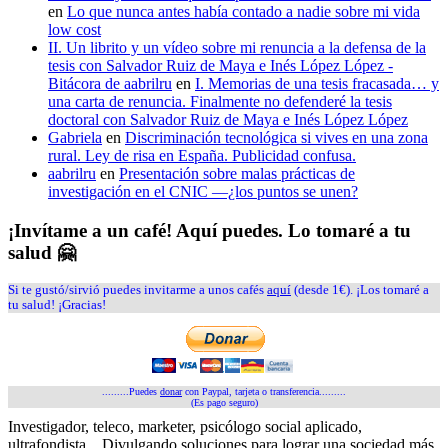
en
Lo que nunca antes había contado a nadie sobre mi vida
low cost
II. Un librito y un vídeo sobre mi renuncia a la defensa de la
tesis con Salvador Ruiz de Maya e Inés López López -
Bitácora de aabrilru
en
I. Memorias de una tesis fracasada… y
una carta de renuncia. Finalmente no defenderé la tesis
doctoral con Salvador Ruiz de Maya e Inés López López
Gabriela
en
Discriminación tecnológica si vives en una zona
rural. Ley de risa en España. Publicidad confusa.
aabrilru
en
Presentación sobre malas prácticas de
investigación en el CNIC —¿los puntos se unen?
¡Invítame a un café! Aquí puedes. Lo tomaré a tu
salud 🤗
Si te gustó/sirvió puedes invitarme a unos cafés
aquí
(desde 1€). ¡Los tomaré a
tu salud! ¡Gracias!
.........Puedes
donar
con Paypal, tarjeta o transferencia.........
(Es pago seguro)
Investigador, teleco, marketer, psicólogo social aplicado,
ultrafondista... Divulgando soluciones para lograr una sociedad más