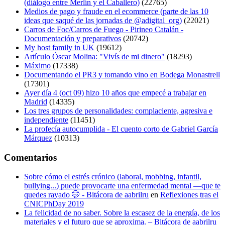
(diálogo entre Merlín y el Caballero)
(22765)
Medios de pago y fraude en el ecommerce (parte de las 10
ideas que saqué de las jornadas de @adigital_org)
(22021)
Carros de Foc/Carros de Fuego - Pirineo Catalán -
Documentación y preparativos
(20742)
My host family in UK
(19612)
Artículo Óscar Molina: "Vivís de mi dinero"
(18293)
Máximo
(17338)
Documentando el PR3 y tomando vino en Bodega Monastrell
(17301)
Ayer día 4 (oct 09) hizo 10 años que empecé a trabajar en
Madrid
(14335)
Los tres grupos de personalidades: complaciente, agresiva e
independiente
(11451)
La profecía autocumplida - El cuento corto de Gabriel García
Márquez
(10313)
Comentarios
Sobre cómo el estrés crónico (laboral, mobbing, infantil,
bullying...) puede provocarte una enfermedad mental —que te
quedes rayado 🤭 - Bitácora de aabrilru
en
Reflexiones tras el
CNICPhDay 2019
La felicidad de no saber. Sobre la escasez de la energía, de los
materiales y el futuro que se aproxima. – Bitácora de aabrilru