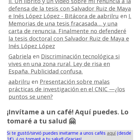
II. Un librito y un vídeo sobre mi renuncia a la
defensa de la tesis con Salvador Ruiz de Maya
e Inés López López - Bitácora de aabrilru
en
I.
Memorias de una tesis fracasada… y una
carta de renuncia. Finalmente no defenderé
la tesis doctoral con Salvador Ruiz de Maya e
Inés López López
Gabriela
en
Discriminación tecnológica si
vives en una zona rural. Ley de risa en
España. Publicidad confusa.
aabrilru
en
Presentación sobre malas
prácticas de investigación en el CNIC —¿los
puntos se unen?
¡Invítame a un café! Aquí puedes. Lo
tomaré a tu salud 🤗
Si te gustó/sirvió puedes invitarme a unos cafés
aquí
(desde
1€). ¡Los tomaré a tu salud! ¡Gracias!