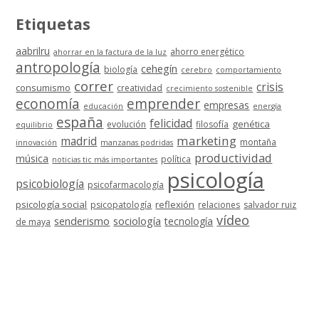
Etiquetas
aabrilru
ahorro energético
ahorrar en la factura de la luz
antropología
cehegín
biología
cerebro
comportamiento
correr
crisis
consumismo
creatividad
crecimiento sostenible
economía
emprender
empresas
educación
energía
españa
felicidad
genética
evolución
filosofía
equilibrio
marketing
madrid
montaña
innovación
manzanas podridas
productividad
música
política
noticias tic más importantes
psicología
psicobiología
psicofarmacología
psicología social
reflexión
psicopatología
relaciones
salvador ruiz
vídeo
senderismo
sociología
tecnología
de maya