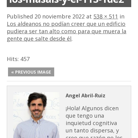
Published
20 noviembre 2022
at
538 × 511
in
Los aldeanos no podían creer que un edificio
pudiera ser tan alto como para que muera la
gente que salte desde él
.
Hits:
457
« PREVIOUS IMAGE
Angel Abril-Ruiz
¡Hola! Algunos dicen
que tengo una
inquietud cognitiva
un tanto dispersa, y
creo que razón no les