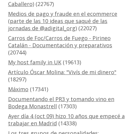
Caballero)
(22767)
Medios de pago y fraude en el ecommerce
(parte de las 10 ideas que saqué de las
jornadas de @adigital_org)
(22027)
Carros de Foc/Carros de Fuego - Pirineo
Catalán - Documentación y preparativos
(20744)
My host family in UK
(19613)
Artículo Óscar Molina: "Vivís de mi dinero"
(18297)
Máximo
(17341)
Documentando el PR3 y tomando vino en
Bodega Monastrell
(17303)
Ayer día 4 (oct 09) hizo 10 años que empecé a
trabajar en Madrid
(14338)
Los tres grupos de personalidades: