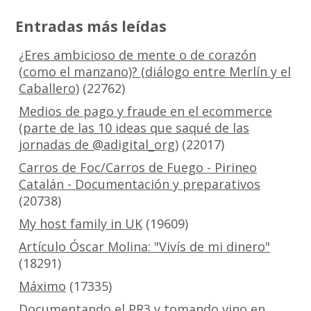
Entradas más leídas
¿Eres ambicioso de mente o de corazón
(como el manzano)? (diálogo entre Merlín y el
Caballero)
(22762)
Medios de pago y fraude en el ecommerce
(parte de las 10 ideas que saqué de las
jornadas de @adigital_org)
(22017)
Carros de Foc/Carros de Fuego - Pirineo
Catalán - Documentación y preparativos
(20738)
My host family in UK
(19609)
Artículo Óscar Molina: "Vivís de mi dinero"
(18291)
Máximo
(17335)
Documentando el PR3 y tomando vino en