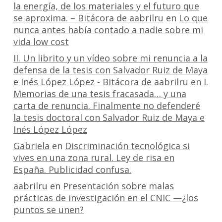
la energía, de los materiales y el futuro que
se aproxima. – Bitácora de aabrilru
en
Lo que
nunca antes había contado a nadie sobre mi
vida low cost
II. Un librito y un vídeo sobre mi renuncia a la
defensa de la tesis con Salvador Ruiz de Maya
e Inés López López - Bitácora de aabrilru
en
I.
Memorias de una tesis fracasada… y una
carta de renuncia. Finalmente no defenderé
la tesis doctoral con Salvador Ruiz de Maya e
Inés López López
Gabriela
en
Discriminación tecnológica si
vives en una zona rural. Ley de risa en
España. Publicidad confusa.
aabrilru
en
Presentación sobre malas
prácticas de investigación en el CNIC —¿los
puntos se unen?