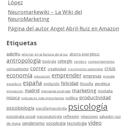
López
Neuromarkewiki – La Wiki del
NeuroMarketing
Página del autor Angel Abril-Ruiz en Amazon
Etiquetas
aabrilru
ahorro energético
ahorrar en la factura de la luz
antropología
cehegín
biología
cerebro
comportamiento
correr
crisis
consumismo
creatividad
crecimiento sostenible
economía
emprender
empresas
educación
energía
españa
felicidad
genética
evolución
filosofía
equilibrio
marketing
madrid
montaña
innovación
manzanas podridas
productividad
música
política
noticias tic más importantes
psicología
psicobiología
psicofarmacología
psicología social
reflexión
psicopatología
relaciones
salvador ruiz
vídeo
senderismo
sociología
tecnología
de maya