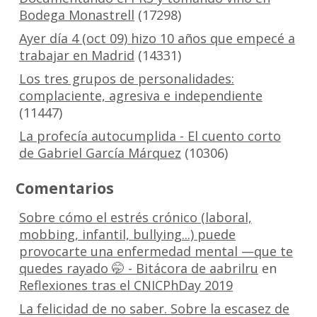
Bodega Monastrell
(17298)
Ayer día 4 (oct 09) hizo 10 años que empecé a
trabajar en Madrid
(14331)
Los tres grupos de personalidades:
complaciente, agresiva e independiente
(11447)
La profecía autocumplida - El cuento corto
de Gabriel García Márquez
(10306)
Comentarios
Sobre cómo el estrés crónico (laboral,
mobbing, infantil, bullying...) puede
provocarte una enfermedad mental —que te
quedes rayado 🤭 - Bitácora de aabrilru
en
Reflexiones tras el CNICPhDay 2019
La felicidad de no saber. Sobre la escasez de