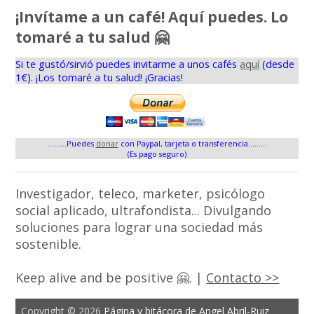
¡Invítame a un café! Aquí puedes. Lo
tomaré a tu salud 🤗
Si te gustó/sirvió puedes invitarme a unos cafés
aquí
(desde
1€). ¡Los tomaré a tu salud! ¡Gracias!
.........Puedes
donar
con Paypal, tarjeta o transferencia.........
(Es pago seguro)
Investigador, teleco, marketer, psicólogo
social aplicado, ultrafondista... Divulgando
soluciones para lograr una sociedad más
sostenible.
Keep alive and be positive 🤗. |
Contacto >>
Copyright © 2026
Página y bitácora de Angel Abril-Ruiz