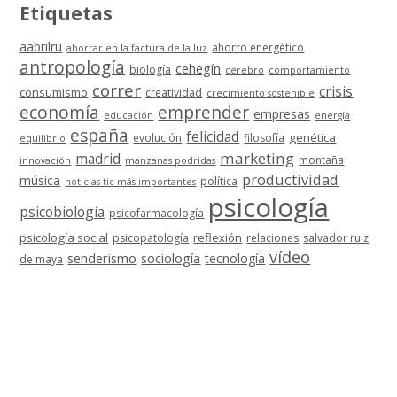
Etiquetas
aabrilru
ahorro energético
ahorrar en la factura de la luz
antropología
cehegín
biología
cerebro
comportamiento
correr
crisis
consumismo
creatividad
crecimiento sostenible
economía
emprender
empresas
educación
energía
españa
felicidad
genética
evolución
filosofía
equilibrio
marketing
madrid
montaña
innovación
manzanas podridas
productividad
música
política
noticias tic más importantes
psicología
psicobiología
psicofarmacología
psicología social
reflexión
psicopatología
relaciones
salvador ruiz
vídeo
senderismo
sociología
tecnología
de maya