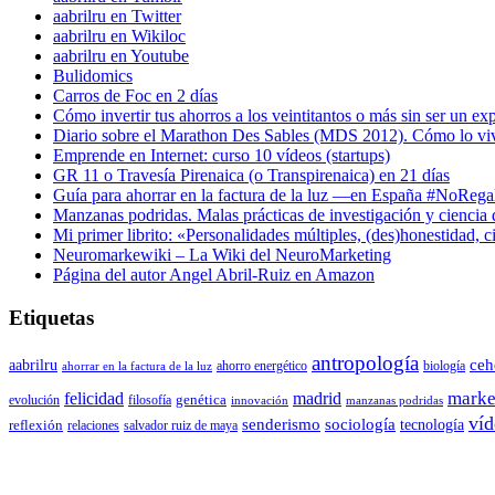
aabrilru en Twitter
aabrilru en Wikiloc
aabrilru en Youtube
Bulidomics
Carros de Foc en 2 días
Cómo invertir tus ahorros a los veintitantos o más sin ser un ex
Diario sobre el Marathon Des Sables (MDS 2012). Cómo lo vi
Emprende en Internet: curso 10 vídeos (startups)
GR 11 o Travesía Pirenaica (o Transpirenaica) en 21 días
Guía para ahorrar en la factura de la luz —en España #NoReg
Manzanas podridas. Malas prácticas de investigación y ciencia
Mi primer librito: «Personalidades múltiples, (des)honestidad,
Neuromarkewiki – La Wiki del NeuroMarketing
Página del autor Angel Abril-Ruiz en Amazon
Etiquetas
antropología
aabrilru
ceh
ahorro energético
biología
ahorrar en la factura de la luz
marke
felicidad
madrid
genética
evolución
filosofía
innovación
manzanas podridas
víd
senderismo
sociología
tecnología
reflexión
relaciones
salvador ruiz de maya