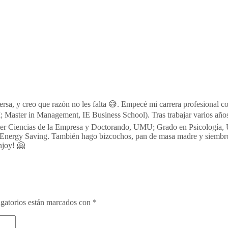
persa, y creo que razón no les falta 😅. Empecé mi carrera profesion
 Master in Management, IE Business School). Tras trabajar varios año
aster Ciencias de la Empresa y Doctorando, UMU; Grado en Psicología,
Energy Saving. También hago bizcochos, pan de masa madre y siembro 
njoy! 🤗
gatorios están marcados con
*