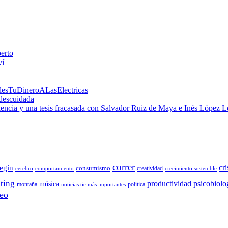
perto
ví
alesTuDineroALasElectricas
 descuidada
 ciencia y una tesis fracasada con Salvador Ruiz de Maya e Inés López 
correr
cri
egín
consumismo
creatividad
cerebro
comportamiento
crecimiento sostenible
ting
productividad
psicobiolo
música
montaña
política
noticias tic más importantes
eo