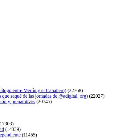
logo entre Merlín y el Caballero)
(22768)
s que saqué de las jornadas de @adigital_org)
(22027)
ión y preparativos
(20745)
17303)
rid
(14339)
dependiente
(11455)