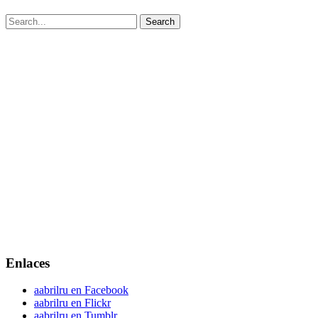
Enlaces
aabrilru en Facebook
aabrilru en Flickr
aabrilru en Tumblr