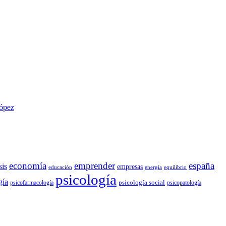
López
economía
emprender
españa
sis
empresas
educación
energía
equilibrio
psicología
gía
psicología social
psicofarmacología
psicopatología