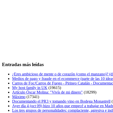
Entradas más leídas
¿Eres ambicioso de mente o de corazón (como el manzano)? (diá
Medios de pago y fraude en el ecommerce (parte de las 10 idea
Carros de Foc/Carros de Fuego - Pirineo Catalán - Documentac
My host family in UK
(19615)
Artículo Óscar Molina: "Vivís de mi dinero"
(18299)
Máximo
(17341)
Documentando el PR3 y tomando vino en Bodega Monastrell
(
Ayer día 4 (oct 09) hizo 10 años que empecé a trabajar en Mad
Los tres grupos de personalidades: complaciente, agresiva e in