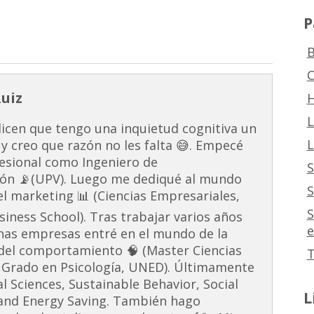
P
B
C
Ruiz
H
L
dicen que tengo una inquietud cognitiva un
L
 y creo que razón no les falta 😅. Empecé
esional como Ingeniero de
S
ón 📡(UPV). Luego me dediqué al mundo
S
 el marketing 📊 (Ciencias Empresariales,
S
ness School). Tras trabajar varios años
e
unas empresas entré en el mundo de la
s del comportamiento 🧠 (Master Ciencias
T
 Grado en Psicología, UNED). Últimamente
al Sciences, Sustainable Behavior, Social
L
and Energy Saving. También hago