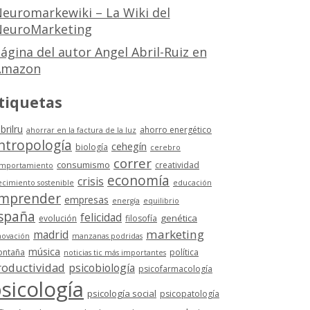
euromarkewiki – La Wiki del
euroMarketing
ágina del autor Angel Abril-Ruiz en
Amazon
tiquetas
brilru
ahorro energético
ahorrar en la factura de la luz
ntropología
cehegín
biología
cerebro
correr
consumismo
creatividad
mportamiento
economía
crisis
ecimiento sostenible
educación
mprender
empresas
energía
equilibrio
spaña
felicidad
genética
evolución
filosofía
marketing
madrid
novación
manzanas podridas
música
ntaña
política
noticias tic más importantes
roductividad
psicobiología
psicofarmacología
sicología
psicología social
psicopatología