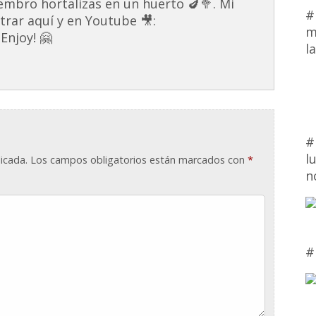
embro hortalizas en un huerto 🍆🥦. Mi
#
rar aquí y en Youtube 🎥:
m
Enjoy! 🤗
l
#
l
icada.
Los campos obligatorios están marcados con
*
n
#