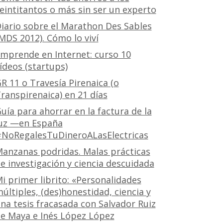
eintitantos o más sin ser un experto
iario sobre el Marathon Des Sables
MDS 2012). Cómo lo viví
mprende en Internet: curso 10
ídeos (startups)
R 11 o Travesía Pirenaica (o
ranspirenaica) en 21 días
uía para ahorrar en la factura de la
uz —en España
NoRegalesTuDineroALasElectricas
anzanas podridas. Malas prácticas
e investigación y ciencia descuidada
i primer librito: «Personalidades
últiples, (des)honestidad, ciencia y
na tesis fracasada con Salvador Ruiz
e Maya e Inés López López