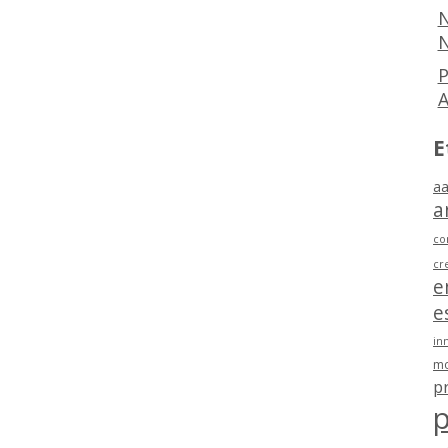
N
N
P
E
aa
a
co
cr
e
e
in
mo
p
p