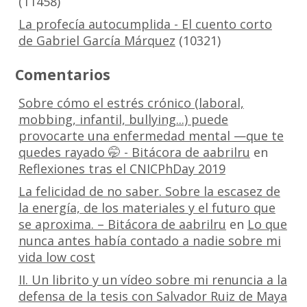
(11458)
La profecía autocumplida - El cuento corto
de Gabriel García Márquez
(10321)
Comentarios
Sobre cómo el estrés crónico (laboral,
mobbing, infantil, bullying...) puede
provocarte una enfermedad mental —que te
quedes rayado 🤭 - Bitácora de aabrilru
en
Reflexiones tras el CNICPhDay 2019
La felicidad de no saber. Sobre la escasez de
la energía, de los materiales y el futuro que
se aproxima. – Bitácora de aabrilru
en
Lo que
nunca antes había contado a nadie sobre mi
vida low cost
II. Un librito y un vídeo sobre mi renuncia a la
defensa de la tesis con Salvador Ruiz de Maya