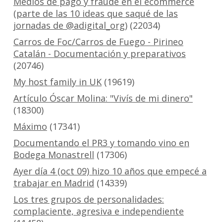
Medios de pago y fraude en el ecommerce
(parte de las 10 ideas que saqué de las
jornadas de @adigital_org)
(22034)
Carros de Foc/Carros de Fuego - Pirineo
Catalán - Documentación y preparativos
(20746)
My host family in UK
(19619)
Artículo Óscar Molina: "Vivís de mi dinero"
(18300)
Máximo
(17341)
Documentando el PR3 y tomando vino en
Bodega Monastrell
(17306)
Ayer día 4 (oct 09) hizo 10 años que empecé a
trabajar en Madrid
(14339)
Los tres grupos de personalidades:
complaciente, agresiva e independiente