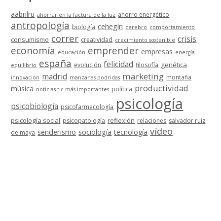
aabrilru
ahorro energético
ahorrar en la factura de la luz
antropología
cehegín
biología
cerebro
comportamiento
correr
crisis
consumismo
creatividad
crecimiento sostenible
economía
emprender
empresas
educación
energía
españa
felicidad
genética
evolución
filosofía
equilibrio
marketing
madrid
montaña
innovación
manzanas podridas
productividad
música
política
noticias tic más importantes
psicología
psicobiología
psicofarmacología
psicología social
reflexión
psicopatología
relaciones
salvador ruiz
vídeo
senderismo
sociología
tecnología
de maya