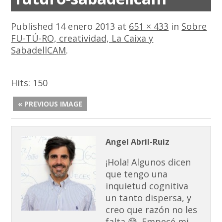
Published
14 enero 2013
at
651 × 433
in
Sobre
FU-TÚ-RO, creatividad, La Caixa y
SabadellCAM
.
Hits:
150
« PREVIOUS IMAGE
Angel Abril-Ruiz
¡Hola! Algunos dicen
que tengo una
inquietud cognitiva
un tanto dispersa, y
creo que razón no les
falta 😅. Empecé mi