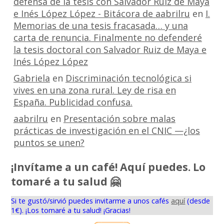
defensa de la tesis con Salvador Ruiz de Maya
e Inés López López - Bitácora de aabrilru
en
I.
Memorias de una tesis fracasada… y una
carta de renuncia. Finalmente no defenderé
la tesis doctoral con Salvador Ruiz de Maya e
Inés López López
Gabriela
en
Discriminación tecnológica si
vives en una zona rural. Ley de risa en
España. Publicidad confusa.
aabrilru
en
Presentación sobre malas
prácticas de investigación en el CNIC —¿los
puntos se unen?
¡Invítame a un café! Aquí puedes. Lo
tomaré a tu salud 🤗
Si te gustó/sirvió puedes invitarme a unos cafés
aquí
(desde
1€). ¡Los tomaré a tu salud! ¡Gracias!