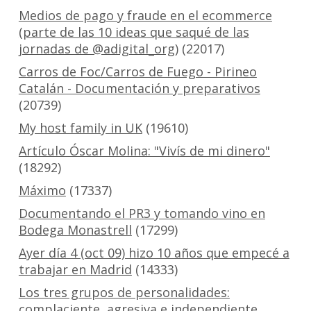
Medios de pago y fraude en el ecommerce
(parte de las 10 ideas que saqué de las
jornadas de @adigital_org)
(22017)
Carros de Foc/Carros de Fuego - Pirineo
Catalán - Documentación y preparativos
(20739)
My host family in UK
(19610)
Artículo Óscar Molina: "Vivís de mi dinero"
(18292)
Máximo
(17337)
Documentando el PR3 y tomando vino en
Bodega Monastrell
(17299)
Ayer día 4 (oct 09) hizo 10 años que empecé a
trabajar en Madrid
(14333)
Los tres grupos de personalidades:
complaciente, agresiva e independiente