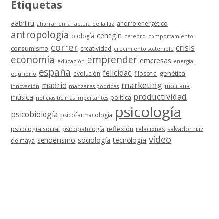
Etiquetas
aabrilru
ahorro energético
ahorrar en la factura de la luz
antropología
cehegín
biología
cerebro
comportamiento
correr
crisis
consumismo
creatividad
crecimiento sostenible
economía
emprender
empresas
educación
energía
españa
felicidad
genética
evolución
filosofía
equilibrio
marketing
madrid
montaña
innovación
manzanas podridas
productividad
música
política
noticias tic más importantes
psicología
psicobiología
psicofarmacología
psicología social
reflexión
psicopatología
relaciones
salvador ruiz
vídeo
senderismo
sociología
tecnología
de maya