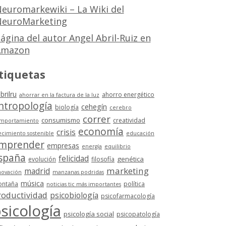
euromarkewiki – La Wiki del
euroMarketing
ágina del autor Angel Abril-Ruiz en
Amazon
tiquetas
brilru
ahorro energético
ahorrar en la factura de la luz
ntropología
cehegín
biología
cerebro
correr
consumismo
creatividad
mportamiento
economía
crisis
ecimiento sostenible
educación
mprender
empresas
energía
equilibrio
spaña
felicidad
genética
evolución
filosofía
marketing
madrid
novación
manzanas podridas
música
ntaña
política
noticias tic más importantes
roductividad
psicobiología
psicofarmacología
sicología
psicología social
psicopatología