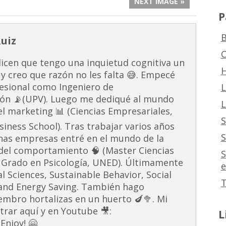
NEXT IMAGE »
P
B
Ruiz
C
dicen que tengo una inquietud cognitiva un
H
 y creo que razón no les falta 😅. Empecé
esional como Ingeniero de
L
ón 📡(UPV). Luego me dediqué al mundo
L
 el marketing 📊 (Ciencias Empresariales,
S
ness School). Tras trabajar varios años
S
unas empresas entré en el mundo de la
s del comportamiento 🧠 (Master Ciencias
S
 Grado en Psicología, UNED). Últimamente
e
al Sciences, Sustainable Behavior, Social
T
and Energy Saving. También hago
embro hortalizas en un huerto 🍆🥦. Mi
rar aquí y en Youtube 🎥:
L
Enjoy! 🤗