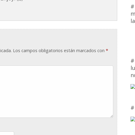
#
m
l
icada.
Los campos obligatorios están marcados con
*
#
l
n
#