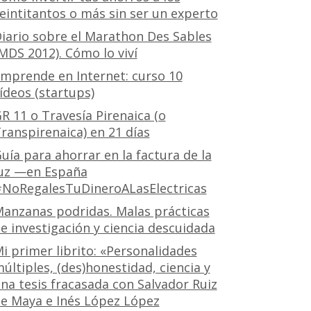
eintitantos o más sin ser un experto
iario sobre el Marathon Des Sables
MDS 2012). Cómo lo viví
mprende en Internet: curso 10
ídeos (startups)
R 11 o Travesía Pirenaica (o
ranspirenaica) en 21 días
uía para ahorrar en la factura de la
uz —en España
NoRegalesTuDineroALasElectricas
anzanas podridas. Malas prácticas
e investigación y ciencia descuidada
i primer librito: «Personalidades
últiples, (des)honestidad, ciencia y
na tesis fracasada con Salvador Ruiz
e Maya e Inés López López