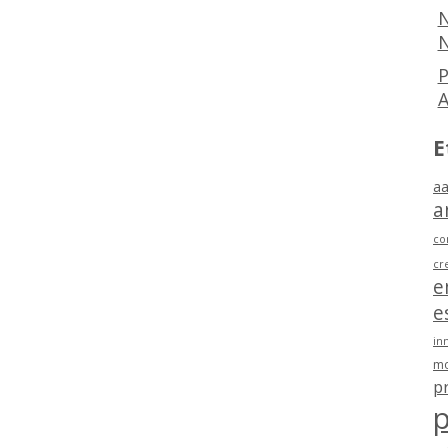
N
N
P
E
aa
a
co
cr
e
e
in
mo
p
p