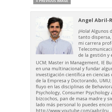
« PREVIOUS IMAGE
Angel Abril-
¡Hola! Algunos 
tanto dispersa,
mi carrera prof
Telecomunicaci
de la gestión y
UCM; Master in Management, IE Busi
en una multinacional y fundar alg
investigación científica en ciencia
de la Empresa y Doctorando, UMU;
fluyo en las disciplinas de Behavior
Psychology, Consumer Psychology 
bizcochos, pan de masa madre y si
lado más personal lo puedes encont
http://www.youtube.com/aabrilru . 