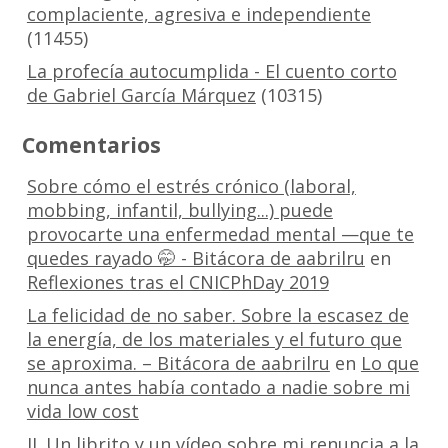
complaciente, agresiva e independiente
(11455)
La profecía autocumplida - El cuento corto
de Gabriel García Márquez
(10315)
Comentarios
Sobre cómo el estrés crónico (laboral,
mobbing, infantil, bullying...) puede
provocarte una enfermedad mental —que te
quedes rayado 🤭 - Bitácora de aabrilru
en
Reflexiones tras el CNICPhDay 2019
La felicidad de no saber. Sobre la escasez de
la energía, de los materiales y el futuro que
se aproxima. – Bitácora de aabrilru
en
Lo que
nunca antes había contado a nadie sobre mi
vida low cost
II. Un librito y un vídeo sobre mi renuncia a la