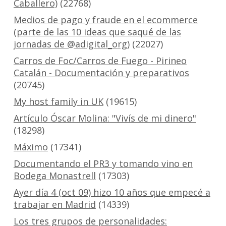
Caballero)
(22768)
Medios de pago y fraude en el ecommerce
(parte de las 10 ideas que saqué de las
jornadas de @adigital_org)
(22027)
Carros de Foc/Carros de Fuego - Pirineo
Catalán - Documentación y preparativos
(20745)
My host family in UK
(19615)
Artículo Óscar Molina: "Vivís de mi dinero"
(18298)
Máximo
(17341)
Documentando el PR3 y tomando vino en
Bodega Monastrell
(17303)
Ayer día 4 (oct 09) hizo 10 años que empecé a
trabajar en Madrid
(14339)
Los tres grupos de personalidades: