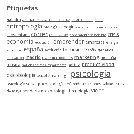
Etiquetas
aabrilru
ahorro energético
ahorrar en la factura de la luz
antropología
cehegín
biología
cerebro
comportamiento
correr
crisis
consumismo
creatividad
crecimiento sostenible
economía
emprender
empresas
educación
energía
españa
felicidad
genética
evolución
filosofía
equilibrio
marketing
madrid
montaña
innovación
manzanas podridas
productividad
música
política
noticias tic más importantes
psicología
psicobiología
psicofarmacología
psicología social
reflexión
psicopatología
relaciones
salvador ruiz
vídeo
senderismo
sociología
tecnología
de maya