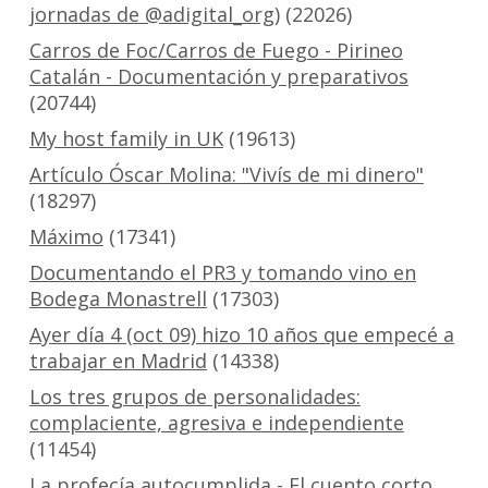
jornadas de @adigital_org)
(22026)
Carros de Foc/Carros de Fuego - Pirineo
Catalán - Documentación y preparativos
(20744)
My host family in UK
(19613)
Artículo Óscar Molina: "Vivís de mi dinero"
(18297)
Máximo
(17341)
Documentando el PR3 y tomando vino en
Bodega Monastrell
(17303)
Ayer día 4 (oct 09) hizo 10 años que empecé a
trabajar en Madrid
(14338)
Los tres grupos de personalidades:
complaciente, agresiva e independiente
(11454)
La profecía autocumplida - El cuento corto