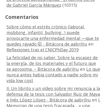
de Gabriel García Márquez
(10315)
Comentarios
Sobre cómo el estrés crónico (laboral,
mobbing, infantil, bullying...) puede
provocarte una enfermedad mental —que te
quedes rayado 🤭 - Bitácora de aabrilru
en
Reflexiones tras el CNICPhDay 2019
La felicidad de no saber. Sobre la escasez de
la energía, de los materiales y el futuro que
se aproxima. – Bitácora de aabrilru
en
Lo que
nunca antes había contado a nadie sobre mi
vida low cost
II. Un librito y un vídeo sobre mi renuncia a la
defensa de la tesis con Salvador Ruiz de Maya
e Inés López López - Bitácora de aabrilru
en
I.
Memorias de una tesis fracasada… y una