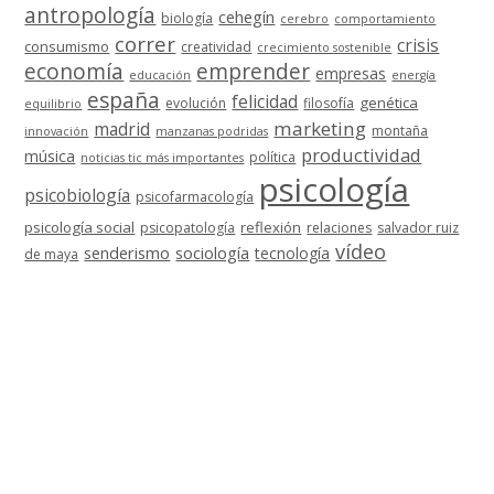
antropología
cehegín
biología
cerebro
comportamiento
correr
crisis
consumismo
creatividad
crecimiento sostenible
economía
emprender
empresas
educación
energía
españa
felicidad
genética
evolución
filosofía
equilibrio
marketing
madrid
montaña
innovación
manzanas podridas
productividad
música
política
noticias tic más importantes
psicología
psicobiología
psicofarmacología
psicología social
reflexión
psicopatología
relaciones
salvador ruiz
vídeo
senderismo
sociología
tecnología
de maya