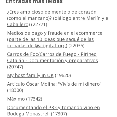
Entradas más leídas
¿Eres ambicioso de mente o de corazón
(como el manzano)? (diálogo entre Merlín y el
Caballero)
(22771)
Medios de pago y fraude en el ecommerce
(parte de las 10 ideas que saqué de las
jornadas de @adigital_org)
(22035)
Carros de Foc/Carros de Fuego - Pirineo
Catalán - Documentación y preparativos
(20747)
My host family in UK
(19620)
Artículo Óscar Molina: "Vivís de mi dinero"
(18300)
Máximo
(17342)
Documentando el PR3 y tomando vino en
Bodega Monastrell
(17307)