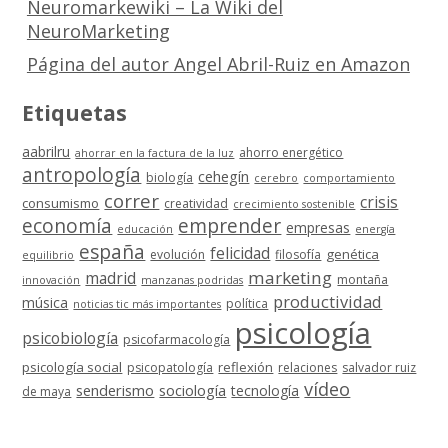
Neuromarkewiki – La Wiki del
NeuroMarketing
Página del autor Angel Abril-Ruiz en Amazon
Etiquetas
aabrilru
ahorro energético
ahorrar en la factura de la luz
antropología
cehegín
biología
cerebro
comportamiento
correr
crisis
consumismo
creatividad
crecimiento sostenible
economía
emprender
empresas
educación
energía
españa
felicidad
genética
evolución
filosofía
equilibrio
marketing
madrid
montaña
innovación
manzanas podridas
productividad
música
política
noticias tic más importantes
psicología
psicobiología
psicofarmacología
psicología social
reflexión
psicopatología
relaciones
salvador ruiz
vídeo
senderismo
sociología
tecnología
de maya