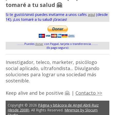
tomaré a tu salud 🤗
Si te gustó/sirvió puedes invitarme a unos cafés
aquí
(desde
1€). ¡Los tomaré a tu salud! ¡Gracias!
.........Puedes
donar
con Paypal, tarjeta o transferencia.........
(Es pago seguro)
Investigador, teleco, marketer, psicólogo
social aplicado, ultrafondista... Divulgando
soluciones para lograr una sociedad más
sostenible.
Keep alive and be positive 🤗. |
Contacto >>
Copyright © 2026
Página y bitácora de Angel Abril-Ruiz
(desde 2008)
. All Rights Reserved.
Minimize by Slocum
Studio