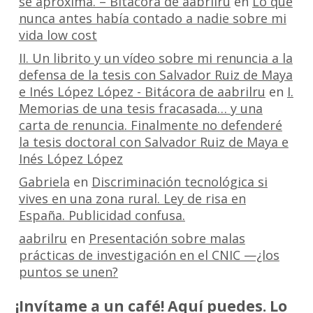
se aproxima. – Bitácora de aabrilru
en
Lo que
nunca antes había contado a nadie sobre mi
vida low cost
II. Un librito y un vídeo sobre mi renuncia a la
defensa de la tesis con Salvador Ruiz de Maya
e Inés López López - Bitácora de aabrilru
en
I.
Memorias de una tesis fracasada… y una
carta de renuncia. Finalmente no defenderé
la tesis doctoral con Salvador Ruiz de Maya e
Inés López López
Gabriela
en
Discriminación tecnológica si
vives en una zona rural. Ley de risa en
España. Publicidad confusa.
aabrilru
en
Presentación sobre malas
prácticas de investigación en el CNIC —¿los
puntos se unen?
¡Invítame a un café! Aquí puedes. Lo