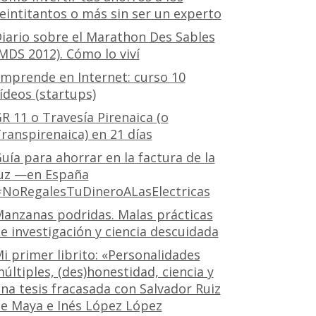
eintitantos o más sin ser un experto
iario sobre el Marathon Des Sables
MDS 2012). Cómo lo viví
mprende en Internet: curso 10
ídeos (startups)
R 11 o Travesía Pirenaica (o
ranspirenaica) en 21 días
uía para ahorrar en la factura de la
uz —en España
NoRegalesTuDineroALasElectricas
anzanas podridas. Malas prácticas
e investigación y ciencia descuidada
i primer librito: «Personalidades
últiples, (des)honestidad, ciencia y
na tesis fracasada con Salvador Ruiz
e Maya e Inés López López