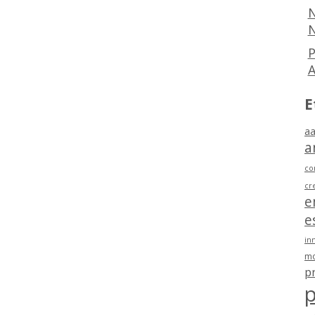
N
N
P
E
aa
a
co
cr
e
e
in
mo
p
p