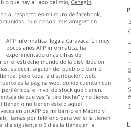
blo que hay al lado del mio,
Cehegín
.
P
ho al respecto en mi muro de facebook,
 comunidad, que no son “mis amigos” en
B
C
APP inform
ática
llega a Caravaca. En muy
H
pocos años APP informática, ha
L
experimentado unas cifras de
L
r en el estrecho mundo de la distribución
ias, es decir, alguien del pueblo o barrio
S
tienda, pero toda la distribución, web,
S
 fuerte es la página web, donde cuentan con
S
eriféricos, el nivel de stock que tienen,
e
entaja de que vas “a tiro hecho” y no tienes
i tienen o no tienen este o aquel
T
veces en un APP de mi barrio en Madrid y
eb, llamas por teléfono para ver si la tienen
L
al día siguiente o 2 días la tienes en la