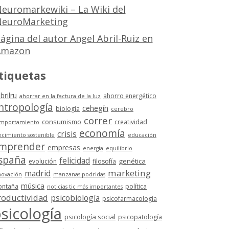
euromarkewiki – La Wiki del
euroMarketing
ágina del autor Angel Abril-Ruiz en
Amazon
tiquetas
brilru
ahorro energético
ahorrar en la factura de la luz
ntropología
cehegín
biología
cerebro
correr
consumismo
creatividad
mportamiento
economía
crisis
ecimiento sostenible
educación
mprender
empresas
energía
equilibrio
spaña
felicidad
genética
evolución
filosofía
marketing
madrid
novación
manzanas podridas
música
ntaña
política
noticias tic más importantes
roductividad
psicobiología
psicofarmacología
sicología
psicología social
psicopatología