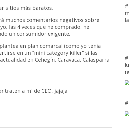
#
ar sitios más baratos.
m
l
brá muchos comentarios negativos sobre
 yo, las 4 veces que he comprado, he
ndo un consumidor exigente.
o plantea en plan comarcal (como yo tenía
irse en un “mini category killer” si las
#
 actualidad en Cehegín, Caravaca, Calasparra
l
n
…
ntraten a mí de CEO, jajaja.
#