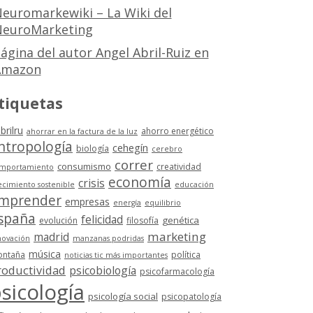
euromarkewiki – La Wiki del
euroMarketing
ágina del autor Angel Abril-Ruiz en
Amazon
tiquetas
brilru
ahorro energético
ahorrar en la factura de la luz
ntropología
cehegín
biología
cerebro
correr
consumismo
creatividad
mportamiento
economía
crisis
ecimiento sostenible
educación
mprender
empresas
energía
equilibrio
spaña
felicidad
genética
evolución
filosofía
marketing
madrid
novación
manzanas podridas
música
ntaña
política
noticias tic más importantes
roductividad
psicobiología
psicofarmacología
sicología
psicología social
psicopatología