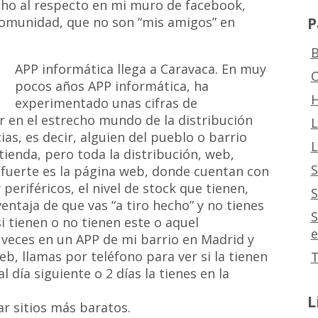
ho al respecto en mi muro de facebook,
P
 comunidad, que no son “mis amigos” en
B
APP inform
ática
llega a Caravaca. En muy
C
pocos años APP informática, ha
H
experimentado unas cifras de
r en el estrecho mundo de la distribución
L
ias, es decir, alguien del pueblo o barrio
L
tienda, pero toda la distribución, web,
S
 fuerte es la página web, donde cuentan con
eriféricos, el nivel de stock que tienen,
S
entaja de que vas “a tiro hecho” y no tienes
S
i tienen o no tienen este o aquel
e
veces en un APP de mi barrio en Madrid y
eb, llamas por teléfono para ver si la tienen
T
al día siguiente o 2 días la tienes en la
L
ar sitios más baratos.