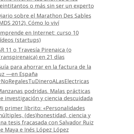
eintitantos o más sin ser un experto
iario sobre el Marathon Des Sables
MDS 2012). Cómo lo viví
mprende en Internet: curso 10
ídeos (startups)
R 11 o Travesía Pirenaica (o
ranspirenaica) en 21 días
uía para ahorrar en la factura de la
uz —en España
NoRegalesTuDineroALasElectricas
anzanas podridas. Malas prácticas
e investigación y ciencia descuidada
i primer librito: «Personalidades
últiples, (des)honestidad, ciencia y
na tesis fracasada con Salvador Ruiz
e Maya e Inés López López