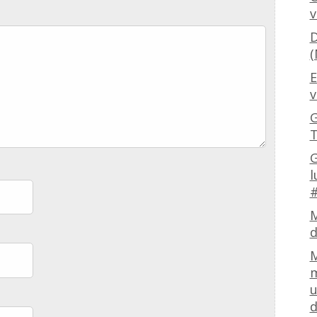
v
D
(
E
v
G
T
G
l
#
M
d
M
m
u
d