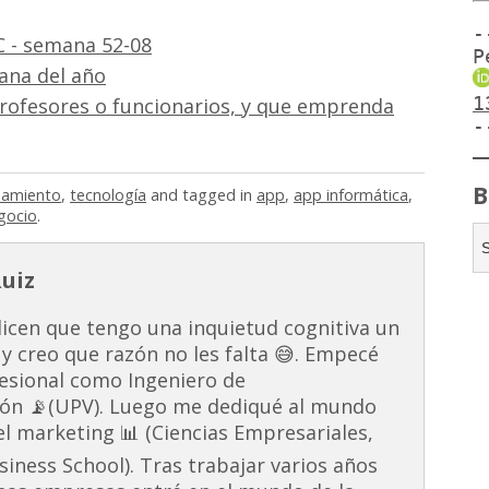
-
C - semana 52-08
P
ana del año
1
rofesores o funcionarios, y que emprenda
-
B
samiento
,
tecnología
and tagged in
app
,
app informática
,
gocio
.
Ruiz
dicen que tengo una inquietud cognitiva un
 y creo que razón no les falta 😅. Empecé
esional como Ingeniero de
ón 📡(UPV). Luego me dediqué al mundo
 el marketing 📊 (Ciencias Empresariales,
ness School). Tras trabajar varios años