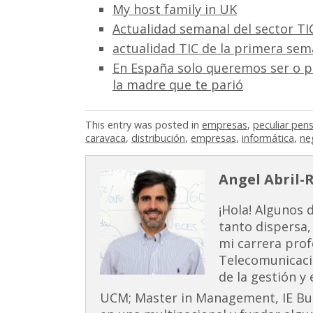
My host family in UK
Actualidad semanal del sector TI
actualidad TIC de la primera sem
En España solo queremos ser o p
la madre que te parió
This entry was posted in
empresas
,
peculiar pen
caravaca
,
distribución
,
empresas
,
informática
,
ne
Angel Abril-
¡Hola! Algunos 
tanto dispersa,
mi carrera prof
Telecomunicaci
de la gestión y
UCM; Master in Management, IE Busi