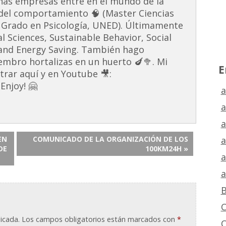
unas empresas entré en el mundo de la
s del comportamiento 🧠 (Master Ciencias
 Grado en Psicología, UNED). Últimamente
al Sciences, Sustainable Behavior, Social
and Energy Saving. También hago
embro hortalizas en un huerto 🍆🥦. Mi
E
rar aquí y en Youtube 🎥:
Enjoy! 🤗
a
a
a
a
EN
COMUNICADO DE LA ORGANIZACIÓN DE LOS
DE
100KM24H »
a
a
B
C
icada.
Los campos obligatorios están marcados con
*
C