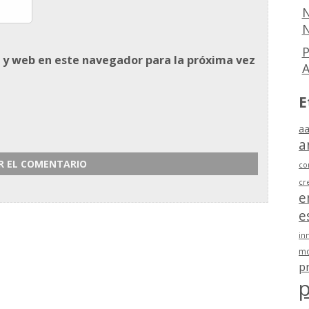
N
N
P
 y web en este navegador para la próxima vez
E
aa
a
co
cr
e
e
in
mo
p
p