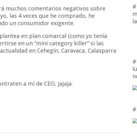
#
brá muchos comentarios negativos sobre
m
 yo, las 4 veces que he comprado, he
l
ndo un consumidor exigente.
o plantea en plan comarcal (como yo tenía
irse en un “mini category killer” si las
 actualidad en Cehegín, Caravaca, Calasparra
#
l
…
n
ntraten a mí de CEO, jajaja.
#