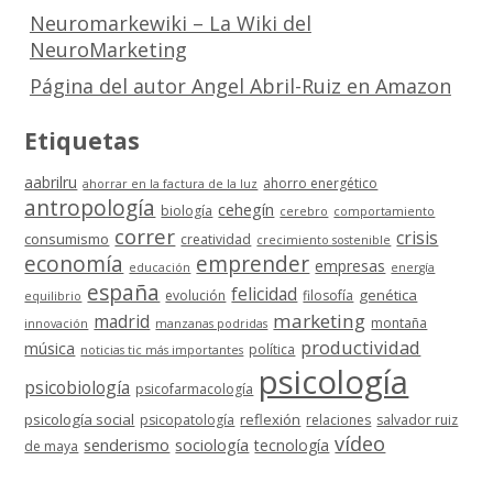
Neuromarkewiki – La Wiki del
NeuroMarketing
Página del autor Angel Abril-Ruiz en Amazon
Etiquetas
aabrilru
ahorro energético
ahorrar en la factura de la luz
antropología
cehegín
biología
cerebro
comportamiento
correr
crisis
consumismo
creatividad
crecimiento sostenible
economía
emprender
empresas
educación
energía
españa
felicidad
genética
evolución
filosofía
equilibrio
marketing
madrid
montaña
innovación
manzanas podridas
productividad
música
política
noticias tic más importantes
psicología
psicobiología
psicofarmacología
psicología social
reflexión
psicopatología
relaciones
salvador ruiz
vídeo
senderismo
sociología
tecnología
de maya