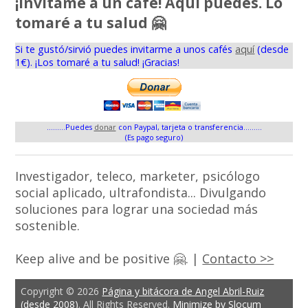
¡Invítame a un café! Aquí puedes. Lo
tomaré a tu salud 🤗
Si te gustó/sirvió puedes invitarme a unos cafés
aquí
(desde
1€). ¡Los tomaré a tu salud! ¡Gracias!
.........Puedes
donar
con Paypal, tarjeta o transferencia.........
(Es pago seguro)
Investigador, teleco, marketer, psicólogo
social aplicado, ultrafondista... Divulgando
soluciones para lograr una sociedad más
sostenible.
Keep alive and be positive 🤗. |
Contacto >>
Copyright © 2026
Página y bitácora de Angel Abril-Ruiz
(desde 2008)
. All Rights Reserved.
Minimize by Slocum